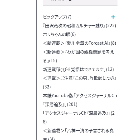
ピックアップ(7)
『田沢竜次の昭和カルチャー甦り』(222)
ホリちゃんの眼(6)
＜新連載＞『愛川令章のForcast AI』(8)
＜新連載＞『わが国の親権問題を考え
る』(15)
新連載「詫びる覚悟はできてます」(13)
＜連載＞ご注意『この男、詐欺師につき』
(32)
本紙YouTube版「アクセスジャーナルCh
『深層追及』」(201)
「アクセスジャーナルCh『深層追及』」(2
6)
＜新連載＞「八神一清の予言される真
実」(4)