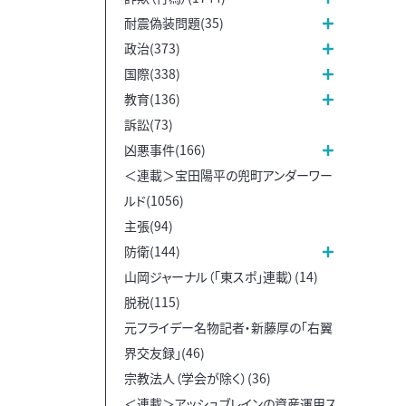
耐震偽装問題(35)
政治(373)
国際(338)
教育(136)
訴訟(73)
凶悪事件(166)
＜連載＞宝田陽平の兜町アンダーワー
ルド(1056)
主張(94)
防衛(144)
山岡ジャーナル（「東スポ」連載）(14)
脱税(115)
元フライデー名物記者・新藤厚の「右翼
界交友録」(46)
宗教法人（学会が除く）(36)
＜連載＞アッシュブレインの資産運用ス