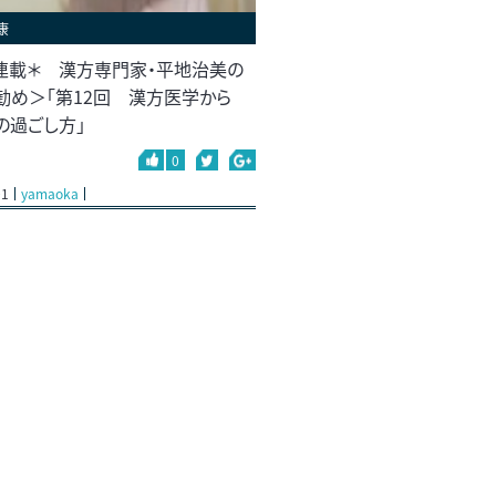
康
連載＊ 漢方専門家・平地治美の
勧め＞「第12回 漢方医学から
の過ごし方」
0
01
yamaoka