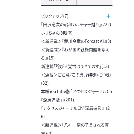
ピックアップ(7)
『田沢竜次の昭和カルチャー甦り』(222)
ホリちゃんの眼(6)
＜新連載＞『愛川令章のForcast AI』(8)
＜新連載＞『わが国の親権問題を考え
る』(15)
新連載「詫びる覚悟はできてます」(13)
＜連載＞ご注意『この男、詐欺師につき』
(32)
本紙YouTube版「アクセスジャーナルCh
『深層追及』」(201)
「アクセスジャーナルCh『深層追及』」(2
6)
＜新連載＞「八神一清の予言される真
実」(4)