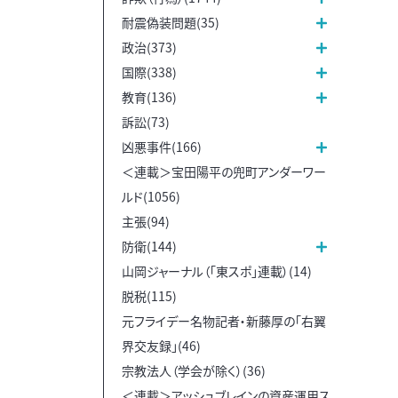
耐震偽装問題(35)
政治(373)
国際(338)
教育(136)
訴訟(73)
凶悪事件(166)
＜連載＞宝田陽平の兜町アンダーワー
ルド(1056)
主張(94)
防衛(144)
山岡ジャーナル（「東スポ」連載）(14)
脱税(115)
元フライデー名物記者・新藤厚の「右翼
界交友録」(46)
宗教法人（学会が除く）(36)
＜連載＞アッシュブレインの資産運用ス