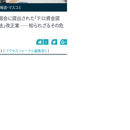
#報道・マスコミ
国会に提出された「テロ資金提
法」改正案――知られざるその危
0
13
アクセスジャーナル編集部3