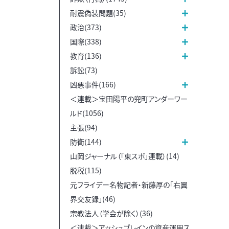
耐震偽装問題(35)
政治(373)
国際(338)
教育(136)
訴訟(73)
凶悪事件(166)
＜連載＞宝田陽平の兜町アンダーワー
ルド(1056)
主張(94)
防衛(144)
山岡ジャーナル（「東スポ」連載）(14)
脱税(115)
元フライデー名物記者・新藤厚の「右翼
界交友録」(46)
宗教法人（学会が除く）(36)
＜連載＞アッシュブレインの資産運用ス