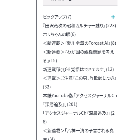
ピックアップ(7)
『田沢竜次の昭和カルチャー甦り』(223)
ホリちゃんの眼(6)
＜新連載＞『愛川令章のForcast AI』(8)
＜新連載＞『わが国の親権問題を考え
る』(15)
新連載「詫びる覚悟はできてます」(13)
＜連載＞ご注意『この男、詐欺師につき』
(32)
本紙YouTube版「アクセスジャーナルCh
『深層追及』」(201)
「アクセスジャーナルCh『深層追及』」(2
6)
＜新連載＞「八神一清の予言される真
実」(4)