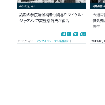
#詐欺（行為）
#共謀罪,
話題の参院選候補者も関与!? マイケル・
今通常
ジャクソン詐欺疑惑商法が復活
供処罰
険性
0
2013/05/13
アクセスジャーナル編集部3
2013/05/