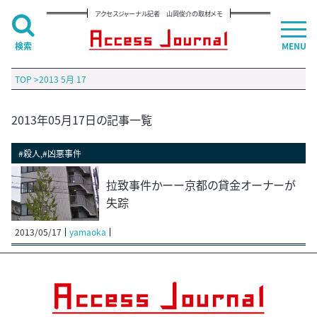
アクセスジャーナル記者 山岡俊介の取材メモ
検索
MENU
TOP
>
2013 5月 17
2013年05月17日の記事一覧
#殺人,#凶悪事件
拉致事件かーー京都の貸金オーナーが
失踪
2013/05/17
yamaoka