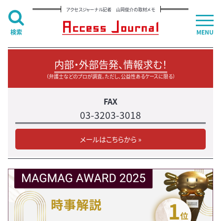
アクセスジャーナル記者 山岡俊介の取材メモ
検索
MENU
内部・外部告発、情報求む！
（弁護士などのプロが調査。ただし、公益性あるケースに限る）
FAX
03-3203-3018
メールはこちらから »