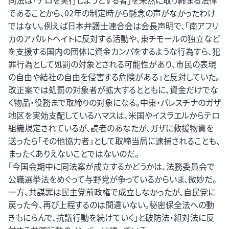
同法は「テロを実行しようとする者」を未然に取り締まる法律
であることから、02年の制定時から懸念の声がなかったわけ
ではない。例えば日本弁護士連合会は会長声明で、「南アフリ
カのアパルトヘイトに反対する活動や、東チモールの独立など
を支援する国内の団体に資金カンパをするような行為すら、犯
罪行為として処罰の対象とされる可能性があり、市民の表現
の自由や結社の自由を侵害する危険がある」と反対していた。
改正案では処罰の対象者が拡大するとともに、資金だけでな
く物品・役務まで取締りの対象になる。中東・パレスチナのガザ
地区を実効支配しているハマスは、米国やイスラエルからテロ
組織規定されているが、読者のあなたが、ガザに救援物資を
送ったら「その他協力者」として取締当局に逮捕されることも、
まったくありえないことではないのだ。
「今国会期中に同法案が成立するかどうかは、法務委員会で
公職選挙法をめぐって与野党が争っているからいま、微妙だ。
一方、共謀罪は民主党前政権で成立しなかったが、自民党に
戻った今、再び上程するのは間違いない。秘密保全法への動
きもにらんで、抗議行動を続けていく」と破防法・組対法に反