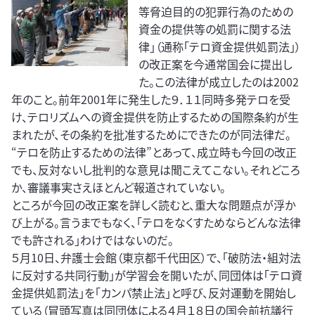
等脅迫目的の犯罪行為のための
資金の提供等の処罰に関する法
律」（通称「テロ資金提供処罰法」）
の改正案を今通常国会に提出し
た。この法律が成立したのは2002
年のこと。前年2001年に発生した９．１１同時多発テロを受
け、テロリズムへの資金提供を防止するための国際条約が生
まれたが、その条約を批准するためにできたのが同法律だ。
“テロを防止するための法律”とあって、成立時も今回の改正
でも、反対ないし批判的な意見は聞こえてこない。それどころ
か、審議事実さえほとんど報道されていない。
ところが今回の改正案を詳しく読むと、重大な問題点が浮か
び上がる。言うまでもなく、「テロをなくすためならどんな法律
でも許される」わけではないのだ。
５月10日、弁護士会館（東京都千代田区）で、「破防法・組対法
に反対する共同行動」が学習会を開いたが、同団体は「テロ資
金提供処罰法」を「カンパ禁止法」と呼び、反対運動を開始し
ている（冒頭写真は同団体による４月１８日の国会前抗議行