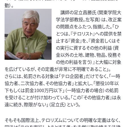
動）。
講師の足立昌勝氏（関東学院大
学法学部教授。左写真）は、改正案
の問題点をふたつ、指摘した。「ひ
とつは、『テロリスト』への提供を禁
止する『資金』を、『資金若しくはそ
の実行に資するその他の利益（資
金以外の土地、建物、物品、役務そ
の他の利益を言う）』と大幅に対象
を広げているが、その定義が非常に不明確であること」。
さらには、処罰される対象は「テロ企図者」だけでなく、「一時
協力者、二次協力者、その他協力者」と拡大し、「懲役10年以
下もしくは罰金1000万円以下」（一時協力者の場合）の処罰
を受けることが付け加わっている。「この『その他協力者』は永
遠に続き、際限がない」（足立氏）という。
そもそも国際法上、テロリズムについての明確な定義はなく、