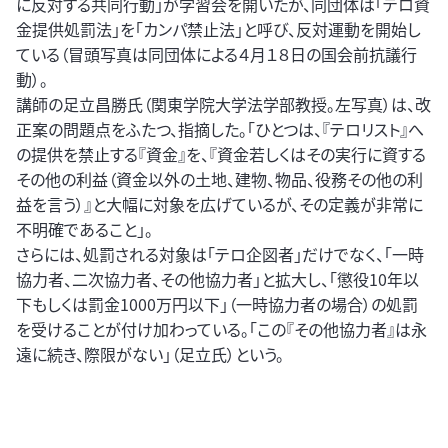
に反対する共同行動」が学習会を開いたが、同団体は「テロ資
金提供処罰法」を「カンパ禁止法」と呼び、反対運動を開始し
ている（冒頭写真は同団体による４月１８日の国会前抗議行
動）。
講師の足立昌勝氏（関東学院大学法学部教授。左写真）は、改
正案の問題点をふたつ、指摘した。「ひとつは、『テロリスト』へ
の提供を禁止する『資金』を、『資金若しくはその実行に資する
その他の利益（資金以外の土地、建物、物品、役務その他の利
益を言う）』と大幅に対象を広げているが、その定義が非常に
不明確であること」。
さらには、処罰される対象は「テロ企図者」だけでなく、「一時
協力者、二次協力者、その他協力者」と拡大し、「懲役10年以
下もしくは罰金1000万円以下」（一時協力者の場合）の処罰
を受けることが付け加わっている。「この『その他協力者』は永
遠に続き、際限がない」（足立氏）という。