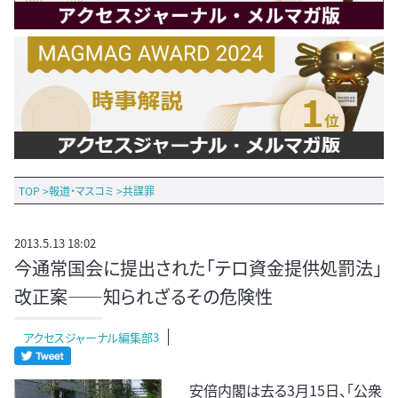
TOP
>
報道・マスコミ
>
共謀罪
2013.5.13 18:02
今通常国会に提出された「テロ資金提供処罰法」
改正案――知られざるその危険性
アクセスジャーナル編集部3
安倍内閣は去る3月15日、「公衆