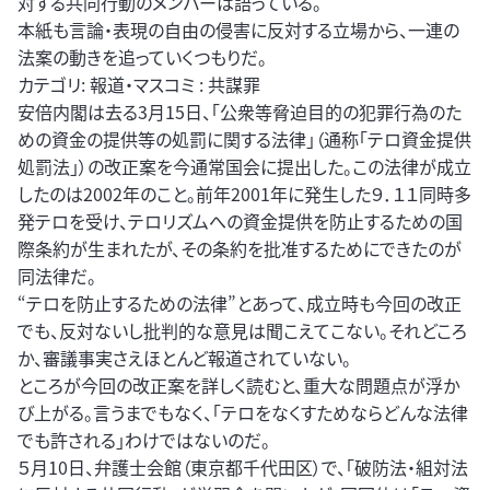
対する共同行動のメンバーは語っている。
本紙も言論・表現の自由の侵害に反対する立場から、一連の
法案の動きを追っていくつもりだ。
カテゴリ: 報道・マスコミ : 共謀罪
安倍内閣は去る3月15日、「公衆等脅迫目的の犯罪行為のた
めの資金の提供等の処罰に関する法律」（通称「テロ資金提供
処罰法」）の改正案を今通常国会に提出した。この法律が成立
したのは2002年のこと。前年2001年に発生した９．１１同時多
発テロを受け、テロリズムへの資金提供を防止するための国
際条約が生まれたが、その条約を批准するためにできたのが
同法律だ。
“テロを防止するための法律”とあって、成立時も今回の改正
でも、反対ないし批判的な意見は聞こえてこない。それどころ
か、審議事実さえほとんど報道されていない。
ところが今回の改正案を詳しく読むと、重大な問題点が浮か
び上がる。言うまでもなく、「テロをなくすためならどんな法律
でも許される」わけではないのだ。
５月10日、弁護士会館（東京都千代田区）で、「破防法・組対法