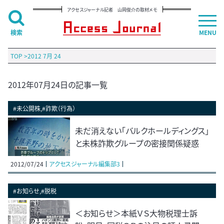
アクセスジャーナル記者 山岡俊介の取材メモ
検索
MENU
TOP
>
2012 7月 24
2012年07月24日の記事一覧
#未公開株,#詐欺（行為）
未だ消えない「バルクホールディングス」
と未株詐欺グループの密接関係疑惑
2012/07/24
アクセスジャーナル編集部3
#お知らせ,#脱税
＜お知らせ＞本紙ＶＳ大物税理士訴