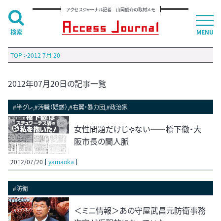
アクセスジャーナル記者 山岡俊介の取材メモ
検索
MENU
TOP
>
2012 7月 20
2012年07月20日の記事一覧
#半グレ,#汚職（疑惑）,#右翼・暴力団,#政治家
女性問題だけじゃない――橋下徹・大
阪市長の闇人脈
2012/07/20
yamaoka
#防衛
＜ミニ情報＞あの守屋武昌元防衛事務