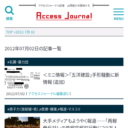
アクセスジャーナル記者 山岡俊介の取材メモ
検索
MENU
TOP
>
2012 7月 02
2012年07月02日の記事一覧
#右翼・暴力団
＜ミニ情報＞「五洋建設」手形騒動に新
情報（追加）
2012/07/02
アクセスジャーナル編集部3
#原子力（放射線・核）,#医療・健康,#報道・マスコミ
大手メディアもようやく報道――「再稼
働反対！」の首相官邸前行動に２０万人