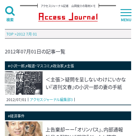
アクセスジャーナル記者 山岡俊介の取材メモ
検索
MENU
TOP
>
2012 7月 01
2012年07月01日の記事一覧
#小沢一郎,#報道・マスコミ,#政治家,#主張
＜主張＞疑問を呈しないわけにいかな
い『週刊文春』の小沢一郎の妻の手紙
2012/07/01
アクセスジャーナル編集部3
#経済事件
上告棄却ーー「オリンパス」、内部通報