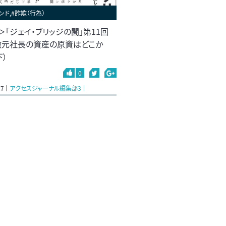
ンド,#詐欺（行為）
＞「ジェイ・ブリッジの闇」第11回
徹元社長の資産の原資はどこか
下）
0
27
アクセスジャーナル編集部3