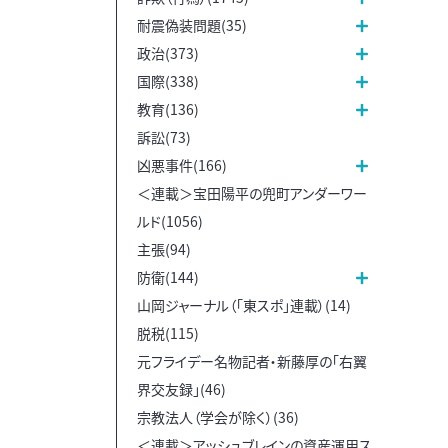
耐震偽装問題(35)
政治(373)
国際(338)
教育(136)
訴訟(73)
凶悪事件(166)
＜連載＞宝田陽平の兜町アンダーワー
ルド(1056)
主張(94)
防衛(144)
山岡ジャーナル（「東スポ」連載）(14)
脱税(115)
元フライデー名物記者・新藤厚の「右翼
界交友録」(46)
宗教法人（学会が除く）(36)
＜連載＞アッシュブレインの資産運用ス