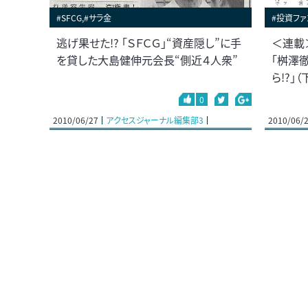
#SFCG,#サラ金
#投資ファ
逃げ果せた!? 「ＳＦＣＧ」“資産隠し”に手
＜連載
を貸した大島健伸元会長“側近４人衆”
「桝澤
ら!?」（
0
2010/06/27
アクセスジャーナル編集部3
2010/06/