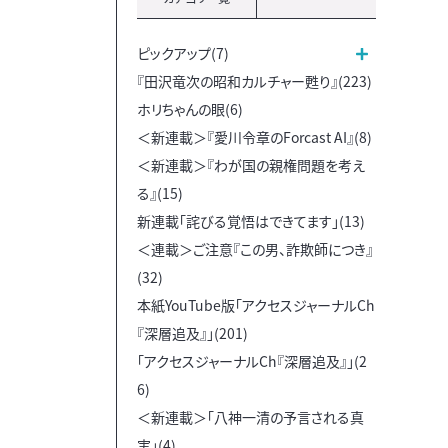
ピックアップ(7)
『田沢竜次の昭和カルチャー甦り』(223)
ホリちゃんの眼(6)
＜新連載＞『愛川令章のForcast AI』(8)
＜新連載＞『わが国の親権問題を考え
る』(15)
新連載「詫びる覚悟はできてます」(13)
＜連載＞ご注意『この男、詐欺師につき』
(32)
本紙YouTube版「アクセスジャーナルCh
『深層追及』」(201)
「アクセスジャーナルCh『深層追及』」(2
6)
＜新連載＞「八神一清の予言される真
実」(4)