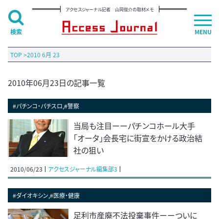
アクセスジャーナル記者 山岡俊介の取材メモ
検索
MENU
TOP
>
2010 6月 23
2010年06月23日の記事一覧
#パチンコ・パチスロ,#警察
当局も注目ーーパチンコホール大手
「オータ」会長宅に街宣をかける政治結
社の狙い
2010/06/23
アクセスジャーナル編集部3
#ダイオキシン,#医療・健康
足利市産廃不法投棄事件ーーついに