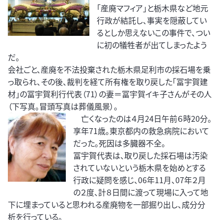
「産廃マフィア」と栃木県など地元
行政が結託し、事実を隠蔽してい
るとしか思えないこの事件で、つい
に初の犠牲者が出てしまったよう
だ。
会社ごと、産廃を不法投棄された栃木県足利市の採石場を乗
っ取られ、その後、裁判を経て所有権を取り戻した「冨宇賀建
材」の冨宇賀利行代表（71）の妻＝冨宇賀イキ子さんがその人
（下写真。冒頭写真は葬儀風景）。
亡くなったのは４月24日午前６時20分。
享年71歳。東京都内の救急病院において
だった。死因は多臓器不全。
冨宇賀代表は、取り戻した採石場は汚染
されていないという栃木県を始めとする
行政に疑問を感じ、06年11月、07年２月
の２度、計８日間に渡って現場に入って地
下に埋まっていると思われる産廃物を一部掘り出し、成分分
析を行っている。