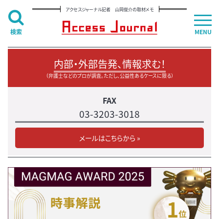
アクセスジャーナル記者 山岡俊介の取材メモ
検索
MENU
内部・外部告発、情報求む！
（弁護士などのプロが調査。ただし、公益性あるケースに限る）
FAX
03-3203-3018
メールはこちらから »