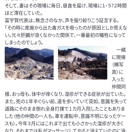
そして、妻はその現場に毎日、昼食を届け、現場に１・５?２時間
ほど滞在していた。
冨宇賀代表は、無念さのなか、声を振り絞りこう証言する。
「その時に産廃から出た毒ガスを吸ったのが原因としか思えな
い。元々肝臓が良くなかった関係で、一番最初の犠牲になって
しまったのでしょう。
一緒
に現場
（横写
真）に
入った
仲間同
様、おっ母も、体中が痒くなり､湿疹ができる症状が出ていた。
また、死の１年半ぐらい前、道を歩いていて突如、意識を失って
道路にそのまま倒れ全身打撲で１カ月入院したこともありま
した（他の仲間の一人も、車を運転中、意識不明になったケー
スも）。今年３月にはこれまで出ても小さかった湿疹が大きく
なり、それまでは私がマッサージしてやると消えていたのに消