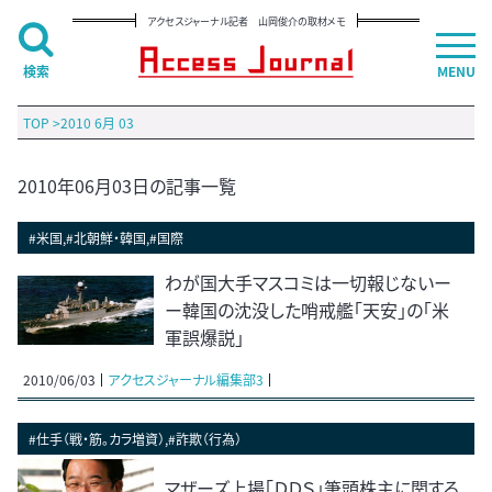
アクセスジャーナル記者 山岡俊介の取材メモ
検索
MENU
TOP
>
2010 6月 03
2010年06月03日の記事一覧
#米国,#北朝鮮・韓国,#国際
わが国大手マスコミは一切報じないー
ー韓国の沈没した哨戒艦「天安」の「米
軍誤爆説」
2010/06/03
アクセスジャーナル編集部3
#仕手（戦・筋。カラ増資）,#詐欺（行為）
マザーズ上場「ＤＤＳ」筆頭株主に関する