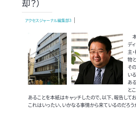
却？）
アクセスジャーナル編集部3
本
ディ
主
物
そ
い
ある
と
あることを本紙はキャッチしたので、以下、報告してお
これはいったい、いかなる事情から来ているのだろう