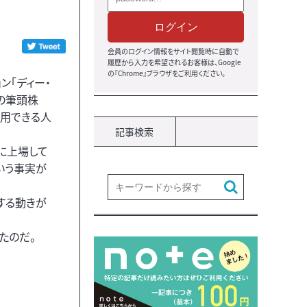
ログイン
会員のログイン情報をサイト閲覧時に自動で
履歴から入力を希望されるお客様は、Google
の『Chrome』ブラウザをご利用ください。
ン「ディー・
の筆頭株
信用できる人
記事検索
に上場して
いう事実が
する動きが
たのだ。