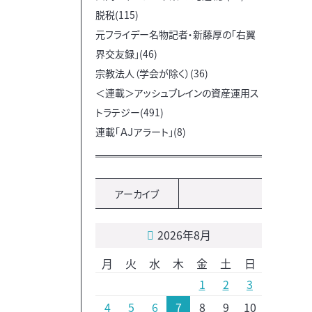
脱税(115)
元フライデー名物記者・新藤厚の「右翼
界交友録」(46)
宗教法人（学会が除く）(36)
＜連載＞アッシュブレインの資産運用ス
トラテジー(491)
連載「ＡＪアラート」(8)
アーカイブ
2026年8月
月
火
水
木
金
土
日
1
2
3
4
5
6
7
8
9
10