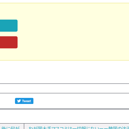
、後に何が
わが国大手マスコミは一切報じないーー韓国の沈