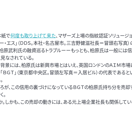
紙で
何度も取り上げて来た
、マザーズ上場の指紋認証ソリュージョ
ー・エス」（ＤＤＳ。本社・名古屋市。三吉野健滋社長＝冒頭右写真）
・柏原武利氏の融資巡るトラブルーーもっとも、柏原氏は一般には
と見なされている。
の背景には、柏原氏は新興市場とはいえ、英国ロンドンのＡＩＭ市場
る「ＢＧＴ」（東京都中央区。冒頭左写真＝入居ビル）の代表であると
。
ころが、この信用の裏づけになっているＢＧＴの柏原氏持ち分を売却
く。
か。しかも、この売却の動きには、ある元上場企業社長も関係してい