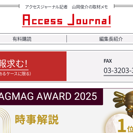
アクセスジャーナル記者 山岡俊介の取材メモ
有料購読
編集長紹介
報求む！
FAX
03-3203-
あるケースに限る）