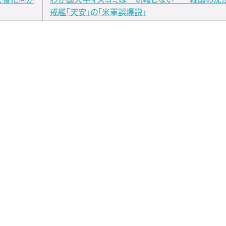
戒艦「天安」の「米軍誤爆説」