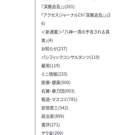
『深層追及』」(201)
「アクセスジャーナルCh『深層追及』」(2
6)
＜新連載＞「八神一清の予言される真
実」(4)
お知らせ(237)
パシフィックコンサルタンツ(119)
雇用(119)
ミニ情報(233)
医療・健康(500)
右翼・暴力団(693)
報道・マスコミ(781)
安倍晋三(542)
政治家(899)
書評(271)
サラ金(200)