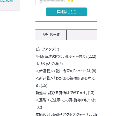
詳細はこちら
カテゴリ一覧
ピックアップ(7)
『田沢竜次の昭和カルチャー甦り』(222)
ホリちゃんの眼(6)
＜新連載＞『愛川令章のForcast AI』(8)
＜新連載＞『わが国の親権問題を考え
る』(15)
新連載「詫びる覚悟はできてます」(13)
＜連載＞ご注意『この男、詐欺師につき』
(32)
本紙YouTube版「アクセスジャーナルCh