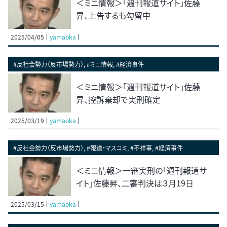
＜ミニ情報＞「週刊報道サイト」佐藤
昇、上告するも勾留中
2025/04/05
yamaoka
#反社会勢力（反市場勢力）, #ミニ情報, #経済事件
＜ミニ情報＞「週刊報道サイト」佐藤
昇、控訴棄却で実刑確定
2025/03/19
yamaoka
#反社会勢力（反市場勢力）, #報道・マスコミ, #不祥事, #経済事件
＜ミニ情報＞一審実刑の「週刊報道サ
イト」佐藤昇、二審判決は３月19日
2025/03/15
yamaoka