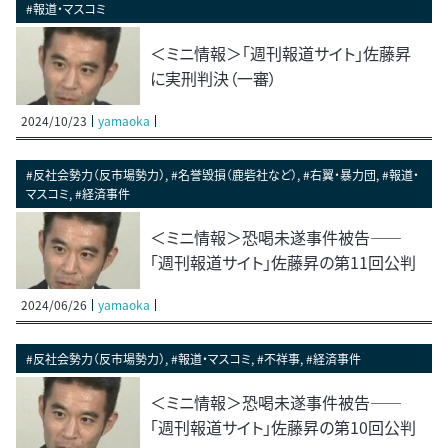
#報道・マスコミ
＜ミニ情報＞「週刊報道サイト」佐藤昇
に実刑判決（一審）
2024/10/23
yamaoka
#反社会勢力（反市場勢力）, #名誉毀損（鹿砦社など）, #右翼・暴力団, #報道・
マスコミ, #経済事件
＜ミニ情報＞恐喝未遂事件被告――
「週刊報道サイト」佐藤昇の第11回公判
2024/06/26
yamaoka
#反社会勢力（反市場勢力）, #報道・マスコミ, #不祥事, #経済事件
＜ミニ情報＞恐喝未遂事件被告――
「週刊報道サイト」佐藤昇の第10回公判