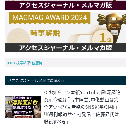
TOP
>
検索結果: 佐藤昇
#「アクセスジャーナルCh『深層追及』」
＜お知らせ＞本紙YouTube版『深層追
及』、今週は「高市陣営、中傷動画は完
全アウト!?（文春砲のSNS選挙の闇）」＋
「『週刊報道サイト』発信＝佐藤昇氏は
服役すべき」