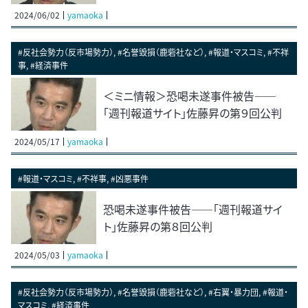
2024/06/02
yamaoka
#反社会勢力（反市場勢力）, #名誉毀損（鹿砦社など）, #報道・マスコミ, #不祥
事, #経済事件
＜ミニ情報＞恐喝未遂事件被告――
「週刊報道サイト」佐藤昇の第９回公判
2024/05/17
yamaoka
#報道・マスコミ, #不祥事, #凶悪事件
恐喝未遂事件被告――「週刊報道サイ
ト」佐藤昇の第８回公判
2024/05/03
yamaoka
#反社会勢力（反市場勢力）, #名誉毀損（鹿砦社など）, #右翼・暴力団, #報道・
マスコミ, #経済事件