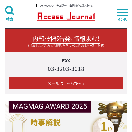
アクセスジャーナル記者 山岡俊介の取材メモ
検索
MENU
内部・外部告発、情報求む！
（弁護士などのプロが調査。ただし、公益性あるケースに限る）
FAX
03-3203-3018
メールはこちらから »