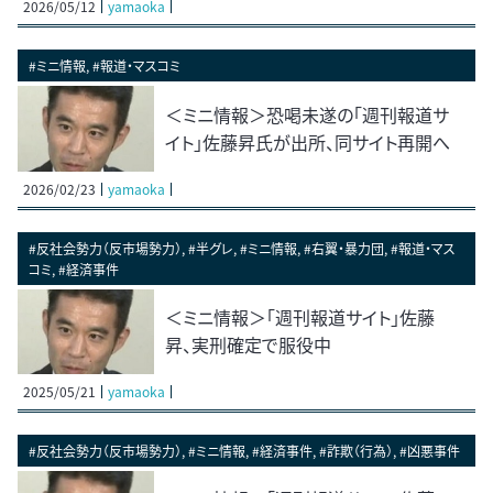
2026/05/12
yamaoka
#ミニ情報, #報道・マスコミ
＜ミニ情報＞恐喝未遂の「週刊報道サ
イト」佐藤昇氏が出所、同サイト再開へ
2026/02/23
yamaoka
#反社会勢力（反市場勢力）, #半グレ, #ミニ情報, #右翼・暴力団, #報道・マス
コミ, #経済事件
＜ミニ情報＞「週刊報道サイト」佐藤
昇、実刑確定で服役中
2025/05/21
yamaoka
#反社会勢力（反市場勢力）, #ミニ情報, #経済事件, #詐欺（行為）, #凶悪事件