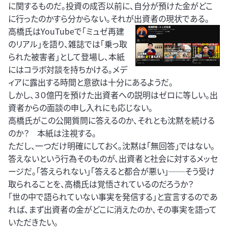
に関するものだ。投資の成否以前に、自分が預けた金がどこ
に行ったのかすら分からない。それが出資者の現状である。
高橋氏はYouTubeで「ミュゼ再建
のリアル」を語り、雑誌では「乗っ取
られた被害者」として登場し、本紙
にはコラボ対談を持ちかける。メデ
ィアに露出する時間と意欲は十分にあるようだ。
しかし、３０億円を預けた出資者への説明はゼロに等しい。出
資者からの面談の申し入れにも応じない。
高橋氏がこの公開質問に答えるのか、それとも沈黙を続ける
のか？ 本紙は注視する。
ただし、一つだけ明確にしておく。沈黙は「無回答」ではない。
答えないという行為そのものが、出資者と社会に対するメッセ
ージだ。「答えられない」「答えると都合が悪い」──そう受け
取られることを、高橋氏は覚悟されているのだろうか？
「世の中で語られていない事実を発信する」と宣言するのであ
れば、まず出資者の金がどこに消えたのか、その事実を語って
いただきたい。