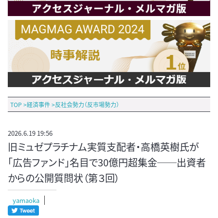
TOP
>
経済事件
>
反社会勢力（反市場勢力）
2026.6.19 19:56
旧ミュゼプラチナム実質支配者・高橋英樹氏が
「広告ファンド」名目で30億円超集金──出資者
からの公開質問状（第３回）
yamaoka