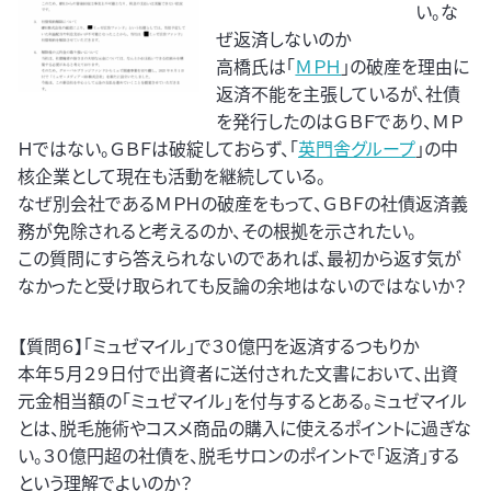
い。な
ぜ返済しないのか
高橋氏は「
ＭＰＨ
」の破産を理由に
返済不能を主張しているが、社債
を発行したのはＧＢＦであり、ＭＰ
Ｈではない。ＧＢＦは破綻しておらず、「
英門舎グループ
」の中
核企業として現在も活動を継続している。
なぜ別会社であるＭＰＨの破産をもって、ＧＢＦの社債返済義
務が免除されると考えるのか、その根拠を示されたい。
この質問にすら答えられないのであれば、最初から返す気が
なかったと受け取られても反論の余地はないのではないか？
【質問６】「ミュゼマイル」で３０億円を返済するつもりか
本年５月２９日付で出資者に送付された文書において、出資
元金相当額の「ミュゼマイル」を付与するとある。ミュゼマイル
とは、脱毛施術やコスメ商品の購入に使えるポイントに過ぎな
い。３０億円超の社債を、脱毛サロンのポイントで「返済」する
という理解でよいのか？