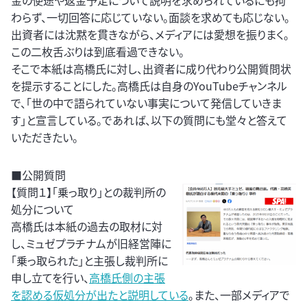
金の使途や返金予定について説明を求められているにも拘
わらず、一切回答に応じていない。面談を求めても応じない。
出資者には沈黙を貫きながら、メディアには愛想を振りまく。
この二枚舌ぶりは到底看過できない。
そこで本紙は高橋氏に対し、出資者に成り代わり公開質問状
を提示することにした。高橋氏は自身のYouTubeチャンネル
で、「世の中で語られていない事実について発信していきま
す」と宣言している。であれば、以下の質問にも堂々と答えて
いただきたい。
■公開質問
【質問１】「乗っ取り」との裁判所の
処分について
高橋氏は本紙の過去の取材に対
し、ミュゼプラチナムが旧経営陣に
「乗っ取られた」と主張し裁判所に
申し立てを行い、
高橋氏側の主張
を認める仮処分が出たと説明している
。また、一部メディアで