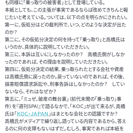
も同様に「乗っ取りの被害者」として登場している。
本紙としても、この主張が事実であるならば改めてきちんと報
じたいと考えている。ついては、以下の点を明らかにされたい。
第一に、仮処分はどの裁判所で、いつ、どのような決定が出た
のか？
第二に、その仮処分決定の何を持って「乗っ取り」と高橋氏は
いうのか、具体的に説明していただきたい。
第三に、本訴は互いにしなかったのか？ 高橋氏側がしなか
ったのであれば、その理由を説明していただきたい。
第四に、仮処分決定の結果、乗っ取られたとする会社や資産
は高橋氏側に戻ったのか。戻っていないのであれば、その後、
損害賠償請求訴訟や、刑事告訴はしなかったのか？ してい
ないなら、それはなぜか？
第五に、「ミュゼ、破産の舞台裏」（前代未聞の「乗っ取り」事
件）を『週刊SPA!』で語るなかで、「ＫＯＣ」が出て来るが、高橋
氏は「
ＫＯＣ・ＪＡＰＡＮ
」はまともな会社との認識ですか？
高橋氏がメディアで繰り返し語っている内容であるから、答え
るのに何の支障もないはずだ。むしろ、事実であれば本紙を