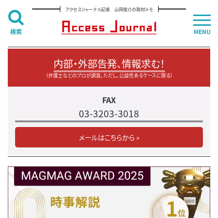
アクセスジャーナル記者 山岡俊介の取材メモ
検索
MENU
内部・外部告発、情報求む！
（弁護士などのプロが調査。ただし、公益性あるケースに限る）
FAX
03-3203-3018
メールはこちらから »