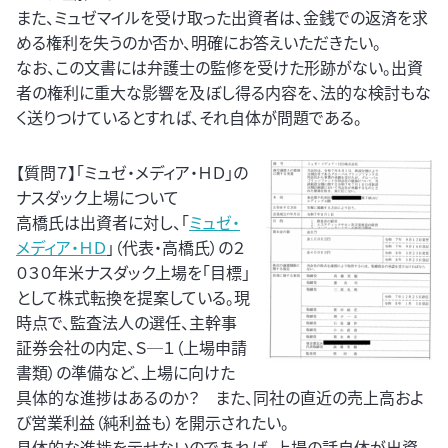
また、ミュゼマイルを受け取った出資者は、金銭での返済を求
める権利を失うのか否か、明確にお答えいただきたい。
なお、この文書には弁護士の監修を受けた形跡がない。出資
者の権利に重大な影響を及ぼし得る内容を、法的な検討もな
く送りつけているとすれば、それ自体が問題である。
【質問７】「ミュゼ・メディア・ＨＤ」の
ナスダック上場について
高橋氏は出資者に対し、「
ミュゼ・
メディア・ＨＤ
」（代表・高橋氏）の２
０３０年米ナスダック上場を「目標」
として株式転換を提案している。現
時点で、監査法人の選任、主幹事
証券会社の内定、Ｓ─１（上場申請
書類）の準備など、上場に向けた
具体的な進捗はあるのか？ また、同社の直近の売上高およ
び営業利益（純利益も）を開示されたい。
具体的な進捗を示せないのであれば、上場の話自体が出資