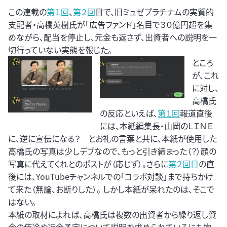
この連載の
第１回
、
第２回
目で、旧ミュゼプラチナムの実質的
支配者・高橋英樹氏が「広告ファンド」名目で３０億円超を集
めながら、配当を停止し、元金も返さず、出資者への説明を一
切行っていない実態を報じた。
ところ
が、これ
に対し、
高橋氏
の反応といえば、
第１回
報道直後
には、本紙編集長・山岡のＬＩＮＥ
に、逆に宣伝になる？ とお礼の言葉と共に、本紙が使用した
高橋氏の写真は少しデブなので、もっと引き締まった（？）顔の
写真に代えてくれとのポストが（応じず）。さらに
第２回目
の直
後には、YouTubeチャンネルでの「コラボ対談」まで持ちかけ
て来た（無論、お断りした）。 しかし本紙が呆れたのは、そこで
はない。
本紙の取材によれば、高橋氏は複数の出資者から繰り返し資