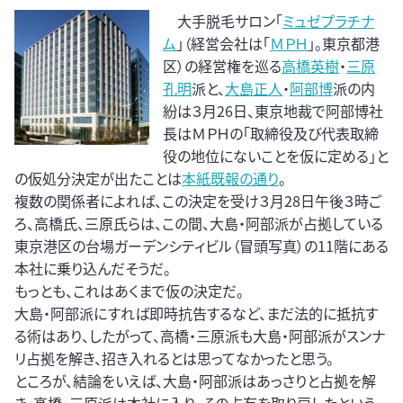
大手脱毛サロン「
ミュゼプラチナ
ム
」（経営会社は「
ＭＰＨ
」。東京都港
区）の経営権を巡る
高橋英樹
・
三原
孔明
派と、
大島正人
・
阿部博
派の内
紛は３月26日、東京地裁で阿部博社
長はＭＰＨの「取締役及び代表取締
役の地位にないことを仮に定める」と
の仮処分決定が出たことは
本紙既報の通り
。
複数の関係者によれば、この決定を受け３月28日午後３時ご
ろ、高橋氏、三原氏らは、この間、大島・阿部派が占拠している
東京港区の台場ガーデンシティビル（冒頭写真）の11階にある
本社に乗り込んだそうだ。
もっとも、これはあくまで仮の決定だ。
大島・阿部派にすれば即時抗告するなど、まだ法的に抵抗す
る術はあり、したがって、高橋・三原派も大島・阿部派がスンナ
リ占拠を解き、招き入れるとは思ってなかったと思う。
ところが、結論をいえば、大島・阿部派はあっさりと占拠を解