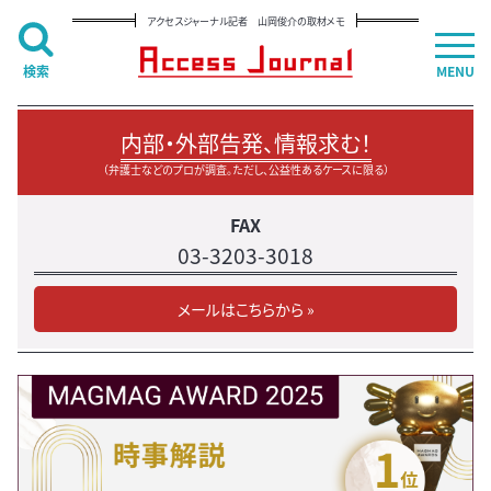
アクセスジャーナル記者 山岡俊介の取材メモ
検索
MENU
内部・外部告発、情報求む！
（弁護士などのプロが調査。ただし、公益性あるケースに限る）
FAX
03-3203-3018
メールはこちらから »