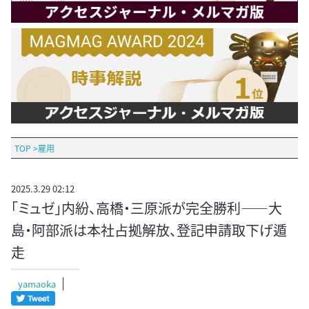
TOP
>
雇用
2025.3.29 02:12
「ミュゼ」内紛、高橋・三原派が完全勝利――大
島・阿部派は本社占拠解放、登記申請取下げ遁
走
yamaoka