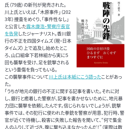
氏（79歳）の新刊が発売された。
川上氏といえば、「木原事件」（202
3年）捜査をめぐり、「事件性なし」
と公言した
露木康浩・警察庁長官
を告発
したジャーナリスト。香川銀
行の不正を四国タイムズ（現・日本
タイムズ）上で追及し始めたとこ
ろ、山口組傘下若林組から実に５
回も襲撃を受け、足を銃撃される
という重傷を負ってもいる。
この襲撃事件について
川上氏は本紙にこう語った
ことがあっ
た。
「うちが地元の銀行の不正に関する記事を書いた。それに対
し、銀行と癒着した警察が、記事を書かせないために、地元暴
力団に襲撃を依頼したんです。信じられないでしょうが、銃撃
事件では、その犯行に使われた拳銃を警察が用意、犯行時、警
官が近くで待機し、殺害に失敗した報告を聞いて、“何で集金
人のふりして近づき、腹に撃ち込まなかったんだ！”（実際は数