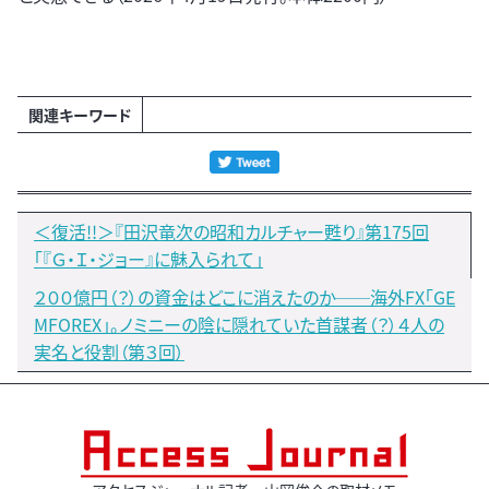
関連キーワード
＜復活!!＞『田沢竜次の昭和カルチャー甦り』第175回
「『Ｇ・Ｉ・ジョー』に魅入られて」
２００億円（？）の資金はどこに消えたのか──海外FX「GE
MFOREX」。ノミニーの陰に隠れていた首謀者（？）４人の
実名と役割（第３回）