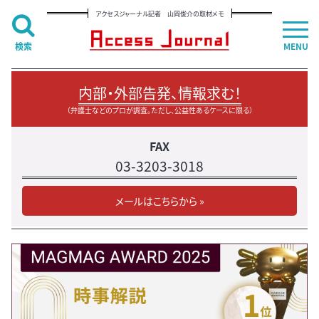
アクセスジャーナル記者 山岡俊介の取材メモ
検索
MENU
内部・外部告発、情報求む！
（弁護士などのプロが調査。ただし、公益性あるケースに限る）
FAX
03-3203-3018
メールはこちらから »