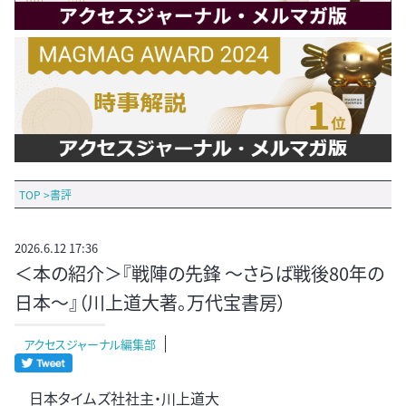
TOP
>
書評
2026.6.12 17:36
＜本の紹介＞『戦陣の先鋒 ～さらば戦後80年の
日本～』（川上道大著。万代宝書房）
アクセスジャーナル編集部
日本タイムズ社社主・川上道大