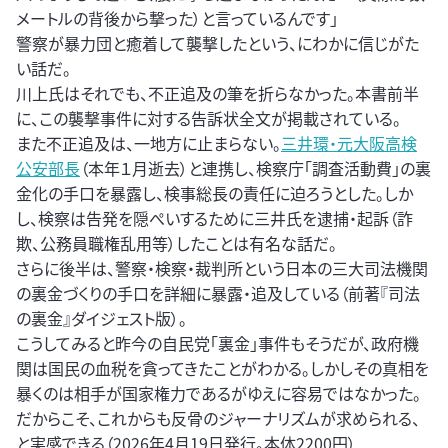
メートルの背後から撃った）と言っているんです」
警察が暴力団と癒着して襲撃したという、にわかに信じがた
い話だ。
川上氏はそれでも、不正追及の筆を折らなかった。本書前半
に、この襲撃事件に対する告訴状全文が掲載されている。
また不正追及は、一地方に止まらない。
三井環・元大阪高検
公安部長
（本年１月逝去）と連携し、検察庁「調査活動費」の裏
金化の手口を暴露し、検事総長の責任に迫ろうとした。しか
し、検察は告発を隠ぺいするために三井氏を逮捕・起訴（詐
欺、公務員職権乱用等）したことは有名な話だ。
さらに後半は、警察・検察・裁判所という日本の三大司法機関
の裏金づくりの手口を詳細に暴露・追及している（前著『司法
の裏金』ダイジェスト版）。
こうしてみると昨今の自民党「裏金」事件もそうだが、政府機
関は国民の血税を貪ってきたことがわかる。しかしその真相を
暴くのは相手が国家権力であるがゆえに容易ではなかった。
だからこそ、これからも反骨のジャーナリズムが求められる、
と実感できる（2026年4月19日発行。本体2200円）