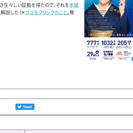
き生々しい証拠を得たので、それを
本紙
も解説した（＊
ココをクリックのこと
。無