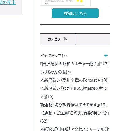
際の元上
詳細はこちら
カテゴリ一覧
ピックアップ(7)
『田沢竜次の昭和カルチャー甦り』(222)
ホリちゃんの眼(6)
＜新連載＞『愛川令章のForcast AI』(8)
＜新連載＞『わが国の親権問題を考え
る』(15)
新連載「詫びる覚悟はできてます」(13)
＜連載＞ご注意『この男、詐欺師につき』
(32)
本紙YouTube版「アクセスジャーナルCh