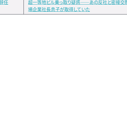
、辞任
超一等地ビル乗っ取り疑惑――あの反社と密接交
場企業社長息子が取得していた