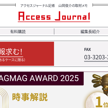
アクセスジャーナル記者 山岡俊介の取材メモ
有料購読
編集長紹介
報求む！
FAX
03-3203-
あるケースに限る）