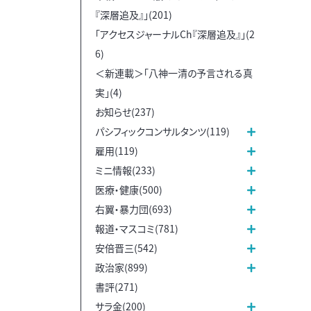
『深層追及』」(201)
「アクセスジャーナルCh『深層追及』」(2
6)
＜新連載＞「八神一清の予言される真
実」(4)
お知らせ(237)
パシフィックコンサルタンツ(119)
雇用(119)
ミニ情報(233)
医療・健康(500)
右翼・暴力団(693)
報道・マスコミ(781)
安倍晋三(542)
政治家(899)
書評(271)
サラ金(200)