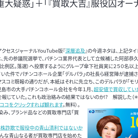
疑惑」＋「『買取大吉』服役囚オーナー
クセスジャーナルYouTube版『
深層追及
』の今週ネタは、上記タイ
は、先の参議院選挙で、パチンコ業界代表として立候補した阿部恭久
。比例区。落選）へ投票するようにグループ傘下社員実に２５０名以
ていた件でパチンコホール企業「デルパラ」の社長ら経営陣が逮捕
マスコミ既報の通りだが、本紙はそれに先立ち、このデルパラが「モリ
児島市の大手パチンコホール会社を今年１月、
超安値で買収してい
を報じていた。これも政治絡みの結果ではないのか!? 解説した（
ココをクリックすれば観れます
。無料）。
馴染み、ブランド品などの買取専門店「買
開株詐欺で服役中の青山清利ではないか
そんな青山なる者が買取専門店を始めた