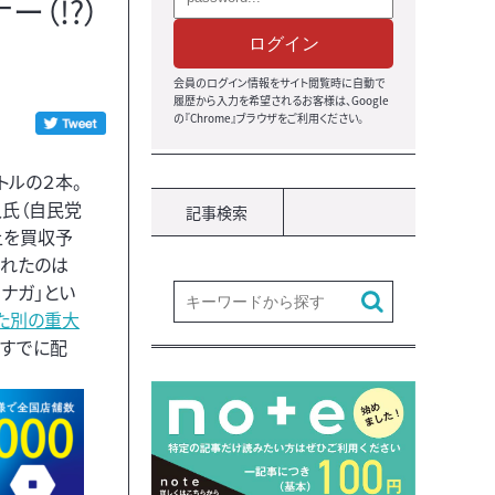
（!?）
ログイン
会員のログイン情報をサイト閲覧時に自動で
履歴から入力を希望されるお客様は、Google
の『Chrome』ブラウザをご利用ください。
トルの２本。
氏（自民党
記事検索
上を買収予
されたのは
ナガ」とい
た別の重大
＊すでに配