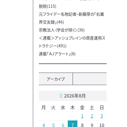
脱税(115)
元フライデー名物記者・新藤厚の「右翼
界交友録」(46)
宗教法人（学会が除く）(36)
＜連載＞アッシュブレインの資産運用ス
トラテジー(491)
連載「ＡＪアラート」(8)
アーカイブ
2026年8月
月
火
水
木
金
土
日
1
2
3
4
5
6
7
8
9
10