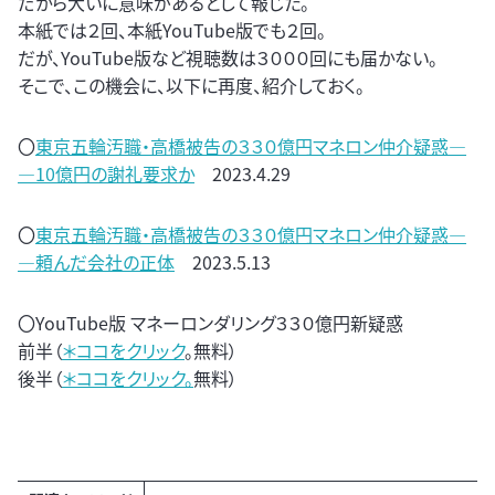
だから大いに意味があるとして報じた。
本紙では２回、本紙YouTube版でも２回。
だが、YouTube版など視聴数は３０００回にも届かない。
そこで、この機会に、以下に再度、紹介しておく。
〇
東京五輪汚職・高橋被告の３３０億円マネロン仲介疑惑―
―10億円の謝礼要求か
2023.4.29
〇
東京五輪汚職・高橋被告の３３０億円マネロン仲介疑惑―
―頼んだ会社の正体
2023.5.13
〇YouTube版 マネーロンダリング３３０億円新疑惑
前半（
＊ココをクリック
。無料）
後半（
＊ココをクリック。
無料）