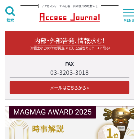
アクセスジャーナル記者 山岡俊介の取材メモ
検索
MENU
内部・外部告発、情報求む！
（弁護士などのプロが調査。ただし、公益性あるケースに限る）
FAX
03-3203-3018
メールはこちらから »