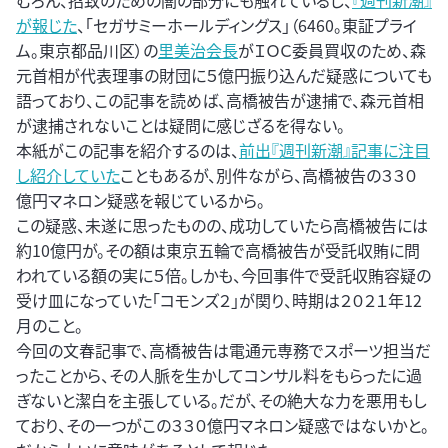
むろん、招致のための闇の部分にも触れているし、
『週刊新潮』
が報じた
、「セガサミーホールディングス」（6460。東証プライ
ム。東京都品川区）の
里美治会長
がＩＯＣ委員買収のため、森
元首相が代表理事の財団に５億円振り込んだ疑惑についても
語っており、この記事を読めば、高橋被告が逮捕で、森元首相
が逮捕されないことは疑問に感じざるを得ない。
本紙がこの記事を紹介するのは、
前出『週刊新潮』記事に注目
し紹介していた
こともあるが、別件ながら、高橋被告の３３０
億円マネロン疑惑を報じているから。
この疑惑、未遂に思ったものの、成功していたら高橋被告には
約10億円が。その額は東京五輪で高橋被告が受託収賄に問
われている額の実に５倍。しかも、今回事件で受託収賄容疑の
受け皿になっていた「コモンズ２」が関り、時期は２０２１年12
月のこと。
今回の文春記事で、高橋被告は電通元専務でスポーツ担当だ
ったことから、その人脈を生かしてコンサル料をもらったに過
ぎないと潔白を主張している。だが、その絶大な力を悪用もし
ており、その一つがこの３３０億円マネロン疑惑ではないかと。