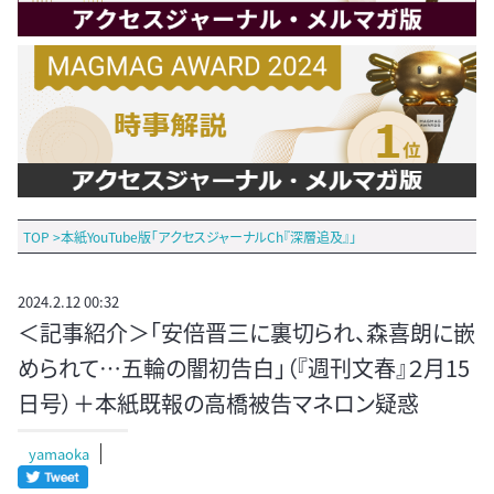
TOP
>
本紙YouTube版「アクセスジャーナルCh『深層追及』」
2024.2.12 00:32
＜記事紹介＞「安倍晋三に裏切られ、森喜朗に嵌
められて…五輪の闇初告白」（『週刊文春』２月15
日号）＋本紙既報の高橋被告マネロン疑惑
yamaoka