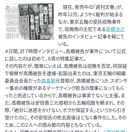
現在、発売中の『週刊文春』が、
昨年12月、ようやく裁判が始まる
なか、東京五輪の受託収賄事件
で、収賄側の主犯である
高橋治之
被告のインタビュー記事を報じて
いる。
４日間、計７時間インタビュー。高橋被告が事件について公式
に話したのは初めて。８頁の特集記事だ。
その内容だが、簡単にいえば、高橋被告は収賄を否定。同容疑
で検察が高橋被告を逮捕・起訴出来たのは、東京五輪の組織
委員会会長だった
森喜朗
元首相が、高橋被告につき、スポンサ
ー集めの権限があるマーケティング担当の理事になってもら
ったと供述しているからで、高橋被告は事実でないと主張。ま
た、高橋被告は安倍晋三元首相から五輪招致を頼まれ、その
際、「絶対に迷惑をかけない。ボクが保証する」というから引き
受けたのに、その安倍氏の死去直後ほどなく事件化した。その
ため、この２人への恨み節の内容ともなっている。