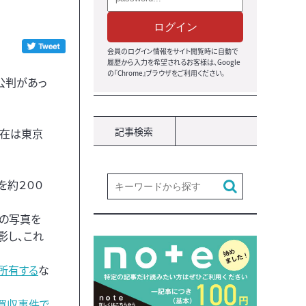
ログイン
会員のログイン情報をサイト閲覧時に自動で
履歴から入力を希望されるお客様は、Google
の『Chrome』ブラウザをご利用ください。
公判があっ
記事検索
現在は東京
を約２００
緒の写真を
影し、これ
所有する
な
買収事件で