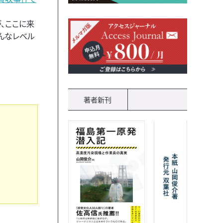
、ここに来
んなレベル
著者新刊