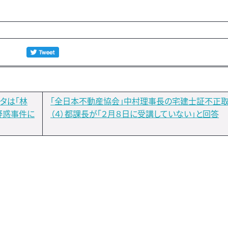
ネタは「林
「全日本不動産協会」中村理事長の宅建士証不正
疑惑事件に
（４）都課長が「２月８日に受講していない」と回答