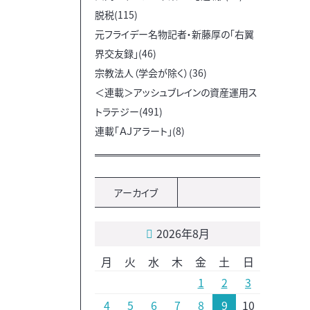
脱税(115)
元フライデー名物記者・新藤厚の「右翼
界交友録」(46)
宗教法人（学会が除く）(36)
＜連載＞アッシュブレインの資産運用ス
トラテジー(491)
連載「ＡＪアラート」(8)
アーカイブ
2026年8月
月
火
水
木
金
土
日
1
2
3
4
5
6
7
8
9
10