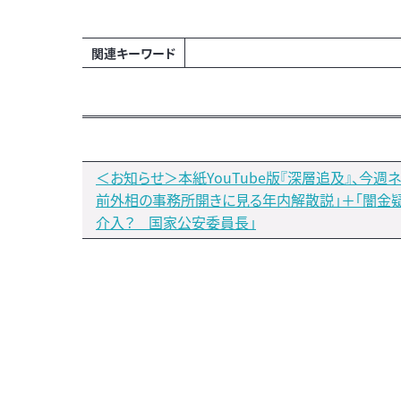
関連キーワード
＜お知らせ＞本紙YouTube版『深層追及』、今週
前外相の事務所開きに見る年内解散説」＋「闇金
介入？ 国家公安委員長」