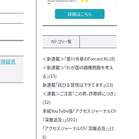
詳細はこちら
カテゴリ一覧
＜新連載＞『愛川令章のForcast AI』(8)
取得疑惑
＜新連載＞『わが国の親権問題を考え
る』(15)
新連載「詫びる覚悟はできてます」(13)
＜連載＞ご注意『この男、詐欺師につき』
(32)
本紙YouTube版「アクセスジャーナルCh
『深層追及』」(201)
「アクセスジャーナルCh『深層追及』」(2
6)