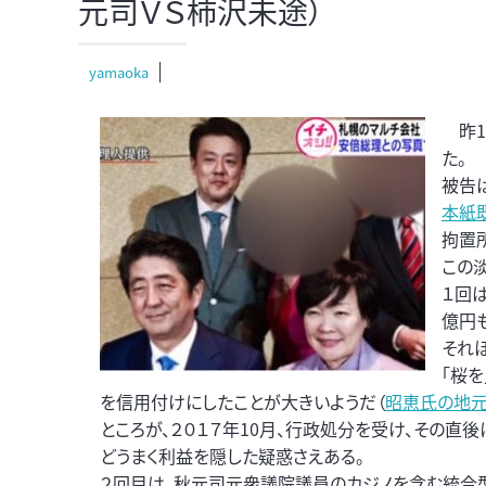
元司ＶＳ柿沢未途）
yamaoka
昨1
た。
被告は
本紙
拘置
この
１回
億円
それ
「桜
を信用付けにしたことが大きいようだ（
昭恵氏の地
ところが、２０１７年10月、行政処分を受け、その直
どうまく利益を隠した疑惑さえある。
２回目は、秋元司元衆議院議員のカジノを含む統合型