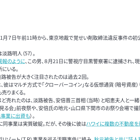
1月７日午前11時から、東京地裁で覚せい剤取締法違反事件の初
淡路明人（57）。
既報のように
、この男、８月21日に警視庁目黒警察署に逮捕され、
所にいる。
淡路被告が大きく注目されたのは過去２回。
は、彼はマルチ方式で「クローバーコイン」なる仮想通貨（暗号資産）
も売りまくる。
ほど売れたのは、淡路被告、安倍晋三首相（当時）と昭恵夫人と一
を見る会」前夜祭や、安倍氏の地元・山口県下関市のお祭り会場で撮
元事業に出資も
）。
後に同事業は実質破綻。だが、その後に彼は
ハワイに複数の不動産を
リゾート（ＩＲ）事業を巡る汚職事件に絡み、
秋元被告と共に証人