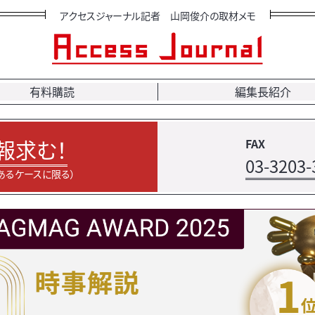
アクセスジャーナル記者 山岡俊介の取材メモ
有料購読
編集長紹介
報求む！
FAX
03-3203-
あるケースに限る）