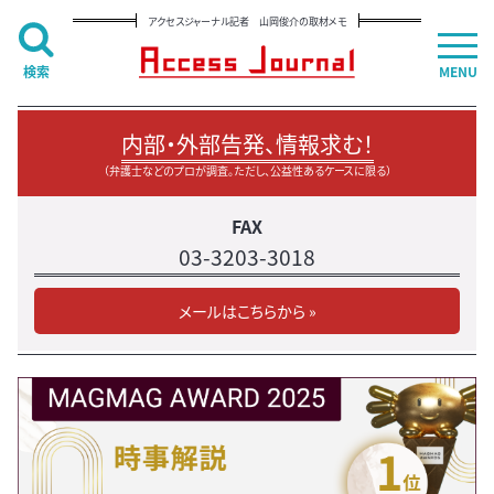
アクセスジャーナル記者 山岡俊介の取材メモ
検索
MENU
内部・外部告発、情報求む！
（弁護士などのプロが調査。ただし、公益性あるケースに限る）
FAX
03-3203-3018
メールはこちらから »