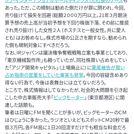
ック・インターナショナルホールディングス」元社長のケース
も
あった。ただ、この規制は勧めた側だけが罪に問われ、今回、
売り抜けて損失を回避（総額２０００万円以上。21年３月期決
算予想の売上高が当初予想を下回り株価下落、その前に推奨
され売り抜け）した女性２人（ホステスと一般女性。共に愛人
とも）はお咎めなし。株式市場の公正さを期すなら、勧められ
た側も規制対象にすべきだろう。
なお、IRジャパンは議決権争奪戦戦略立案も事業としており、
「東京機械製作所」も頼っていたが、同社株買い占めをしてい
た「アジア開発キャピタル」（上場廃止に）に
栗尾被告が買い
占め指南の営業をしていた事実も発覚
。今回の容疑含めあり
得ない行為で、今後は表舞台には立てないだろう。
ところで、株式情報はしてなかったが、社会的大問題を引き起
こした中古車販売大手「
ビックモーター
」（東京都港区）に関
連した話題も。
筆者は日曜にＦＭを聞くことが多いが、ビッグモーターのＣＭ
はひじょうに多かった。ラジオといえどもスポットＣＭ20秒で最
低３万円。各ＦＭ局に１日20回流すだけでも相当な料金だろ