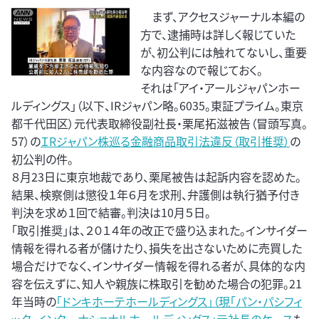
まず、アクセスジャーナル本編の
方で、逮捕時は詳しく報じていた
が、初公判には触れてないし、重要
な内容なので報じておく。
それは「アイ・アールジャパンホー
ルディングス」（以下、IRジャパン略。6035。東証プライム。東京
都千代田区）元代表取締役副社長・栗尾拓滋被告（冒頭写真。
57）の
ＩRジャパン株巡る金融商品取引法違反（取引推奨）
の
初公判の件。
８月23日に東京地裁であり、栗尾被告は起訴内容を認めた。
結果、検察側は懲役１年６月を求刑、弁護側は執行猶予付き
判決を求め１回で結審。判決は10月５日。
「取引推奨」は、２０１４年の改正で盛り込まれた。インサイダー
情報を得れる者が儲けたり、損失を出さないために売買した
場合だけでなく、インサイダー情報を得れる者が、具体的な内
容を伝えずに、知人や親族に株取引を勧めた場合の犯罪。21
年当時の
「ドンキホーテホールディングス」（現「パン・パシフィ