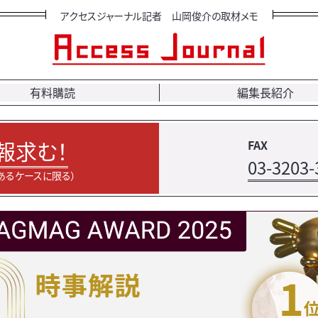
アクセスジャーナル記者 山岡俊介の取材メモ
有料購読
編集長紹介
報求む！
FAX
03-3203-
あるケースに限る）