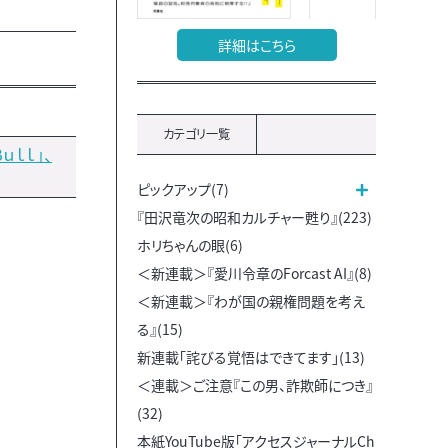
詳細はこちら
カテゴリ一覧
ｕｌｌ」、
ピックアップ(7)
『田沢竜次の昭和カルチャー甦り』(223)
ホリちゃんの眼(6)
＜新連載＞『愛川令章のForcast AI』(8)
＜新連載＞『わが国の親権問題を考え
る』(15)
新連載「詫びる覚悟はできてます」(13)
＜連載＞ご注意『この男、詐欺師につき』
(32)
本紙YouTube版「アクセスジャーナルCh