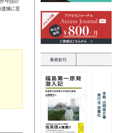
）が今回の
の逮捕に至
著者新刊