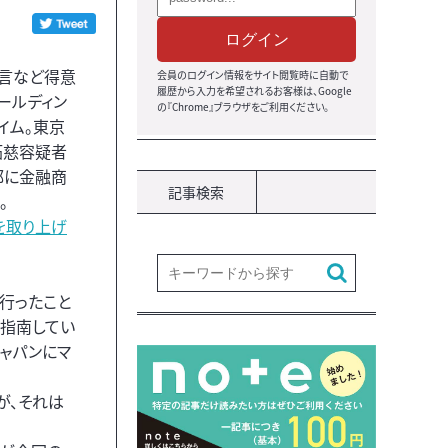
ログイン
言など得意
会員のログイン情報をサイト閲覧時に自動で
履歴から入力を希望されるお客様は、Google
ールディン
の『Chrome』ブラウザをご利用ください。
ライム。東京
拓慈容疑者
部に金融商
記事検索
。
を取り上げ
を行ったこと
を指南してい
ャパンにマ
が、それは