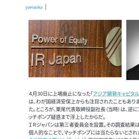
yamaoka
４月30日に上場廃止になった「
アジア開発キャピタ
は、わが国経済安保上からも注目されたこともあり
た。ところが、栗尾代表取締役副社長（当時）は、逆
ッチポンプ疑惑まで浮上したからだ。
ＩＲジャパンは第三者委員会を設置。その調査結果
個人的なことで、マッチポンプには当たらないとされ