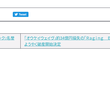
ック』名誉
「オウケイウェイヴ」約34億円損失の「Ｒａｇｉｎｇ Ｂ
ようやく破産開始決定