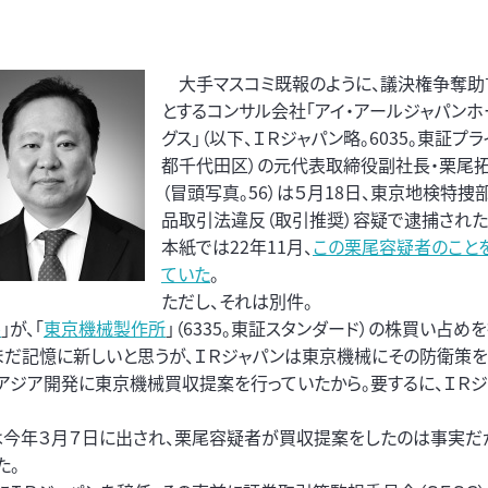
大手マスコミ既報のように、議決権争奪助
とするコンサル会社「アイ・アールジャパンホ
グス」（以下、ＩＲジャパン略。6035。東証プ
都千代田区）の元代表取締役副社長・栗尾
（冒頭写真。56）は５月18日、東京地検特捜
品取引法違反（取引推奨）容疑で逮捕された
本紙では22年11月、
この栗尾容疑者のこと
ていた
。
ただし、それは別件。
ル
」が、「
東京機械製作所
」（6335。東証スタンダード）の株買い占め
まだ記憶に新しいと思うが、ＩＲジャパンは東京機械にその防衛策
にアジア開発に東京機械買収提案を行っていたから。要するに、ＩＲジ
は今年３月７日に出され、栗尾容疑者が買収提案をしたのは事実だ
た。