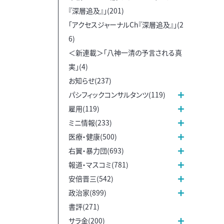
『深層追及』」(201)
「アクセスジャーナルCh『深層追及』」(2
6)
＜新連載＞「八神一清の予言される真
実」(4)
お知らせ(237)
パシフィックコンサルタンツ(119)
雇用(119)
ミニ情報(233)
医療・健康(500)
右翼・暴力団(693)
報道・マスコミ(781)
安倍晋三(542)
政治家(899)
書評(271)
サラ金(200)