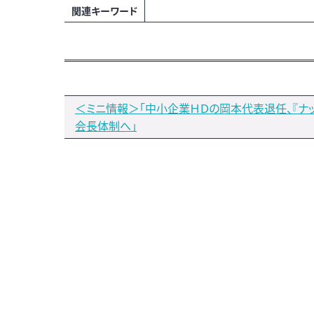
関連キーワード
＜ミニ情報＞「中小企業ＨＤの岡本代表退任、『ナ
会長体制へ」