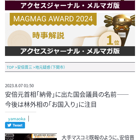
TOP
>
安倍晋三
>
地元疑惑（下関市）
2023.8.07 01:50
安倍元首相「納骨」に出た国会議員の名前――
今後は林外相の「お国入り」に注目
yamaoka
大手マスコミ既報のように、安倍晋