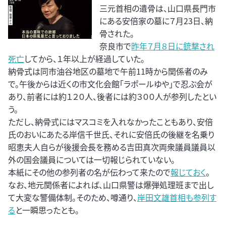
三元首相の遺骨は、山口県長門市
にある安倍家の墓に７月23日、納
骨された。
奈良市で
昨年７月８日に銃撃され
死亡
してから、１年以上が経過していた。
納骨式は同市油谷地区の墓地で午前11時から関係者のみ
で。午後からは近くの市文化会館「ラポールゆや」で忍ぶ会が
あり、前者には約１２０人、後者には約３００人が参列したとい
う。
ただし、納骨式にはマスコミを入れなかったこともあり、安倍
氏のおいにあたる岸信千世氏、それに安倍氏の後継を名乗り
昭恵夫人自らが後援会長を務める吉田真次両衆議員議員以
外の国会議員については一切報じられていない。
本紙にその他の参列者の名が伝わって来たので
報じておく
。
なお、地元関係者によれば、山口県警は爆弾処理班まで出し
て大変な警備体制。そのため、噂通り、
岸田文雄首相も参列す
る
と一瞬思ったとも。