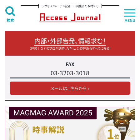
アクセスジャーナル記者 山岡俊介の取材メモ
検索
MENU
内部・外部告発、情報求む！
（弁護士などのプロが調査。ただし、公益性あるケースに限る）
FAX
03-3203-3018
メールはこちらから »