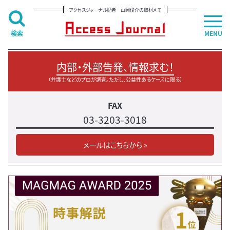
アクセスジャーナル記者 山岡俊介の取材メモ
検索
MENU
内部・外部告発、情報求む！
（弁護士などのプロが調査。ただし、公益性あるケースに限る）
FAX
03-3203-3018
メールはこちらから »