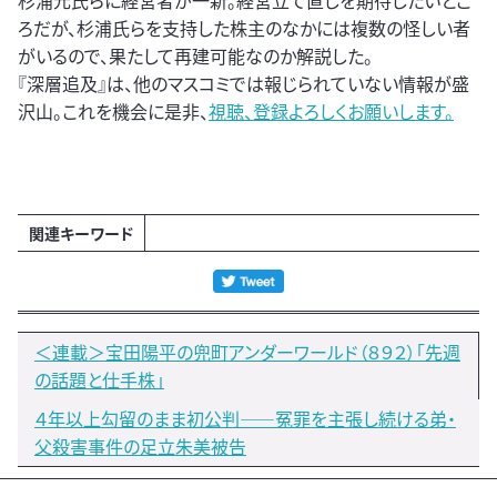
杉浦元氏らに経営者が一新。経営立て直しを期待したいとこ
ろだが、杉浦氏らを支持した株主のなかには複数の怪しい者
がいるので、果たして再建可能なのか解説した。
『深層追及』は、他のマスコミでは報じられていない情報が盛
沢山。これを機会に是非、
視聴、登録よろしくお願いします。
関連キーワード
＜連載＞宝田陽平の兜町アンダーワールド（８９２）「先週
の話題と仕手株」
４年以上勾留のまま初公判――冤罪を主張し続ける弟・
父殺害事件の足立朱美被告