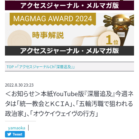
TOP
>
「アクセスジャーナルCh『深層追及』」
2022.8.30 23:23
＜お知らせ＞本紙YouTube版『深層追及』今週ネ
タは「統一教会とＫＣＩＡ」、「五輪汚職で狙われる
政治家」、「オウケイウェイヴの行方」
yamaoka