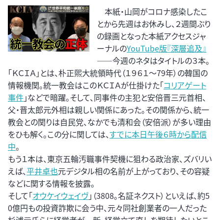
本紙・山岡がコロナ感染したこ
とから先週はお休みし、２週間ぶり
の録画となった本紙アクセスジャ
ーナルの
YouTube版『深層追及』
――今週のネタはタイトルの３本。
「ＫＣＩＡ」とは、朴正煕大統領時代（１９６１～79年）の韓国の
情報機関。統一教会はこのＫＣＩＡが仕掛けた「
コリアゲート
事件
」などで暗躍。そして、同事件の主犯と安倍晋三元首相、
父・晋太郎元外相は親しい関係にあった。その関係から、統一
教会との関りは自民党、なかでも清和会（安倍派）が多い理由
をひも解く。この分に関しては、
すでに本日午後６時から配信
中
。
もう１本は、東京五輪汚職事件契機に狙わる政治家、ズバリい
えば、
平井卓也
元デジタル相の名前が上がっており、その容疑
などに関する情報を披露。
そして「
オウケイウェイヴ
」（3808。名証ネクスト）といえば、約5
0億円もの投資詐欺に会う中、元々同社創業者の一人だった