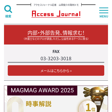
アクセスジャーナル記者 山岡俊介の取材メモ
検索
MENU
内部・外部告発、情報求む！
（弁護士などのプロが調査。ただし、公益性あるケースに限る）
FAX
03-3203-3018
メールはこちらから »