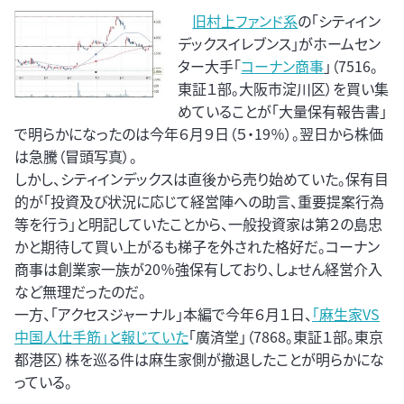
旧村上ファンド系
の「シティイン
デックスイレブンス」がホームセン
ター大手「
コーナン商事
」（7516。
東証１部。大阪市淀川区）を買い集
めていることが「大量保有報告書」
で明らかになったのは今年６月９日（５・19％）。翌日から株価
は急騰（冒頭写真）。
しかし、シティインデックスは直後から売り始めていた。保有目
的が「投資及び状況に応じて経営陣への助言、重要提案行為
等を行う」と明記していたことから、一般投資家は第２の島忠
かと期待して買い上がるも梯子を外された格好だ。コーナン
商事は創業家一族が20％強保有しており、しょせん経営介入
など無理だったのだ。
一方、「アクセスジャーナル」本編で今年６月１日、
「麻生家VS
中国人仕手筋」と報じていた
「廣済堂」（7868。東証１部。東京
都港区）株を巡る件は麻生家側が撤退したことが明らかにな
っている。