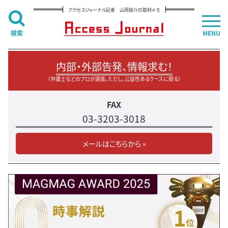
アクセスジャーナル記者 山岡俊介の取材メモ
検索
MENU
内部・外部告発、情報求む！
（弁護士などのプロが調査。ただし、公益性あるケースに限る）
FAX
03-3203-3018
メールはこちらから »