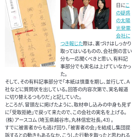
日に
こ
の疑惑
の太陽
光発電
会社に
つき報じた
際は、裏づけはしっかり
取ってはいるものの、会社側の言い
分も一応聞くべきと思い、有料記
事部分でも実名は上げていなかっ
た。
そして、その有料記事部分で「本紙は慎重を期し、並行して、Ａ
社などに質問状を出している。回答の内容次第で、実名報道
に切り替えるつもりだ」と記していた。
ところが、冒頭左に掲げたように、取材申し込みの中身も見ず
に「受取拒絶」で戻って来たので、この会社の実名を上げる。
（株）アースコム（埼玉県越谷市。丸林信宏社長。43）。
すでに被害者からも逃げ回り、「被害者の会」を結成し集団提
訴するとの動きもあるなか、こうした行動を取ったと思われる