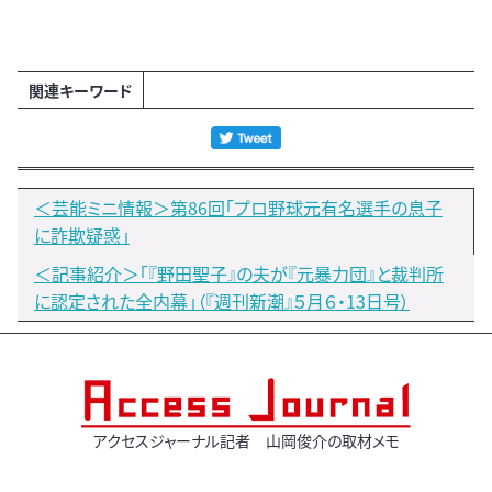
関連キーワード
＜芸能ミニ情報＞第86回「プロ野球元有名選手の息子
に詐欺疑惑」
＜記事紹介＞「『野田聖子』の夫が『元暴力団』と裁判所
に認定された全内幕」（『週刊新潮』５月６・13日号）
アクセスジャーナル記者 山岡俊介の取材メモ