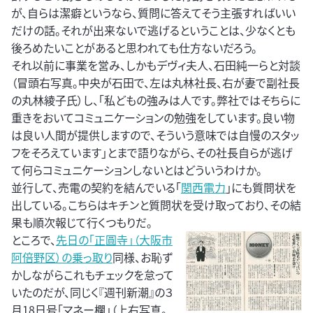
が、自らは潔癖というなら、質問に答えてそう主張すればいい
だけの話。それが出来ないで逃げるということは、少なくとも
後ろめたいことがあると思われても仕方ないだろう。
それ以前に事業を営み、しかもデヴィ夫人、石田純一らと対談
（冒頭右写真。中央が石田で、左は丸林社長、右が妻で副社長
の丸林綾子氏）し、「私どもの強みは人です。弊社ではそちらに
重きをおいてコミュニケーションの勉強をしています。良い物
は良い人間が提供しますので、そういう意味では自慢のスタッ
フをそろえています」とまで語りながら、その社長自らが逃げ
て何らコミュニケーションしないとはどういうわけか。
並行して、売電の契約を結んでいる「
関西電力
」にも質問状を
出している。こちらはキチンと質問状を受け取っており、その結
果も順次報じて行くつもりだ。
ところで、
先日の「正圓寺」（大阪市
阿倍野区）の乗っ取り
同様、お恥ず
かしながらこれもチェックを怠って
いたのだが、同じく『週刊新潮』の３
月18日号「マネー欄」（上右写真。