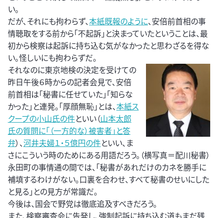
い。
だが、それにも拘わらず、
本紙既報のように
、安倍前首相の事
情聴取をする前から「不起訴」と決まっていたということは、最
初から検察は起訴に持ち込む気がなかったと思わざるを得な
い。怪しいにも拘わらずだ。
それなのに東京地検の決定を受けての
昨日午後６時からの記者会見で、安倍
前首相は「秘書に任せていた」「知らな
かった」と連発。「厚顔無恥」とは、
本紙ス
クープの小山氏の件
といい（
山本太郎
氏の質問に「（一方的な）被害者」と答
弁
）、
河井夫婦１・５億円の件
といい、ま
さにこういう時のためにある用語だろう。（横写真＝配川秘書）
永田町の事情通の間では、「秘書があれだけのカネを勝手に
補填するわけがない。口裏を合わせ、すべて秘書のせいにした
と見る」との見方が常識だ。
今後は、国会で野党は徹底追及すべきだろう。
また、検察審査会に告発し、強制起訴に持ち込む道もまだ残