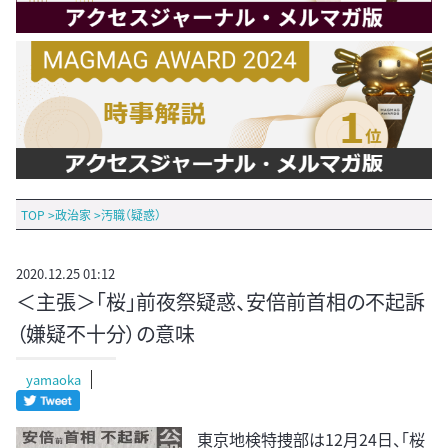
TOP
>
政治家
>
汚職（疑惑）
2020.12.25 01:12
＜主張＞「桜」前夜祭疑惑、安倍前首相の不起訴
（嫌疑不十分）の意味
yamaoka
東京地検特捜部は12月24日、「桜