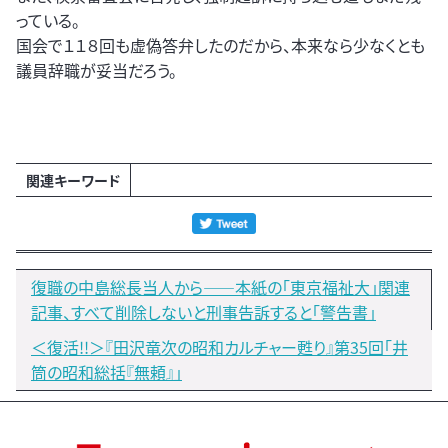
っている。
国会で１１８回も虚偽答弁したのだから、本来なら少なくとも
議員辞職が妥当だろう。
関連キーワード
復職の中島総長当人から――本紙の「東京福祉大」関連
記事、すべて削除しないと刑事告訴すると「警告書」
＜復活!!＞『田沢竜次の昭和カルチャー甦り』第35回「井
筒の昭和総括『無頼』」