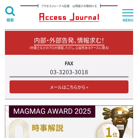
アクセスジャーナル記者 山岡俊介の取材メモ
検索
MENU
内部・外部告発、情報求む！
（弁護士などのプロが調査。ただし、公益性あるケースに限る）
FAX
03-3203-3018
メールはこちらから »