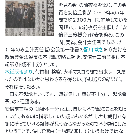
を見る会」の前夜祭を巡り、その会
費を安倍氏側が15～19年の５年
間で約２３００万円も補填していた
問題で、この前夜祭を主催した「安
倍晋三後援会」代表を務め、この
間、実質、会計責任者でもあった
（１年のみ会計責任者）公設第一秘書の
配川博之
（61）だけを
政治資金法違反の不記載で略式起訴、安倍晋三前首相は不
起訴（嫌疑不十分）とした。
本紙既報通り
、菅首相、検察、大手マスコミ間で出来レースだ
ったのではないかと思わざるを得ない、予想通りの結果だ。
それはそうだろう。
一口に不起訴といっても、「嫌疑無し」「嫌疑不十分」、「起訴猶
予」の３種類ある。
安倍前首相の「嫌疑不十分」とは、自身も不記載のことを知っ
ていた、あるいは指示していた疑いもあるが、しかし裁判で有
罪に持っていける証拠が見つからなかったので不起訴にした
ということで、決して潔白（＝「嫌疑無し」）というわけではな