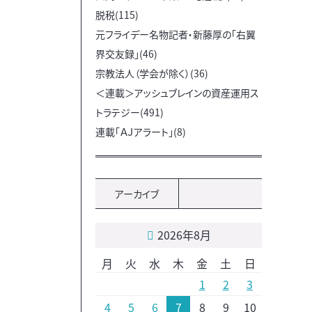
脱税(115)
元フライデー名物記者・新藤厚の「右翼
界交友録」(46)
宗教法人（学会が除く）(36)
＜連載＞アッシュブレインの資産運用ス
トラテジー(491)
連載「ＡＪアラート」(8)
アーカイブ
2026年8月
月
火
水
木
金
土
日
1
2
3
4
5
6
7
8
9
10