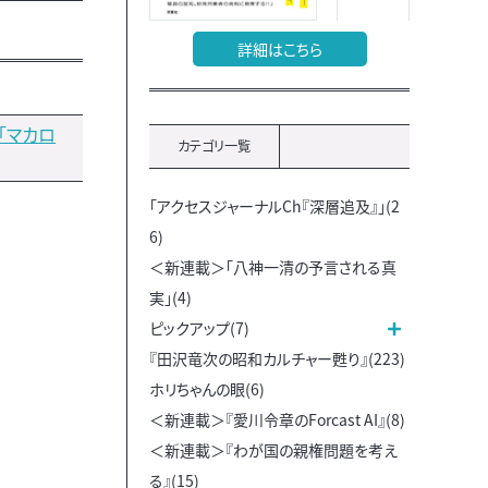
詳細はこちら
「マカロ
カテゴリ一覧
「アクセスジャーナルCh『深層追及』」(2
6)
＜新連載＞「八神一清の予言される真
実」(4)
ピックアップ(7)
『田沢竜次の昭和カルチャー甦り』(223)
ホリちゃんの眼(6)
＜新連載＞『愛川令章のForcast AI』(8)
＜新連載＞『わが国の親権問題を考え
る』(15)