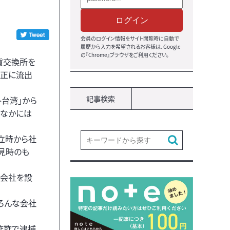
ログイン
会員のログイン情報をサイト閲覧時に自動で
履歴から入力を希望されるお客様は、Google
の『Chrome』ブラウザをご利用ください。
通貨交換所を
正に流出
記事検索
ト台湾」から
のなかには
立時から社
見時のも
子会社を設
ろんな会社
詐欺で逮捕