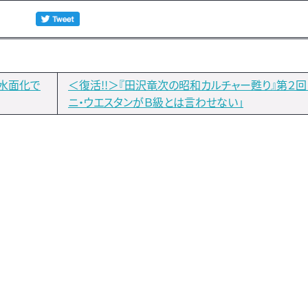
｣水面化で
＜復活!!＞『田沢竜次の昭和カルチャー甦り』第２回
ニ・ウエスタンがＢ級とは言わせない」