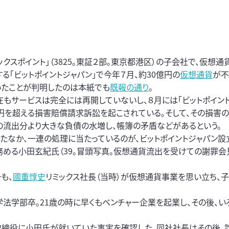
ックスポイント」（3825。東証２部。東京都港区）の子会社で、仮想
る「ビットポイントジャパン」で今年７月、約30億円の
仮想通貨
が不
いたことが判明したのは本紙でも
既報の通り
。
在もサービスは完全には再開していないし、８月には「ビットポイン
億円を超える損害賠償請求訴訟を起こされている。そして、その損害
の流出分より大きな負債の水増し、帳簿の矛盾などがあるという。
したなか、一連の処理に当たっているのが、ビットポイントジャパン設
務める小田玄紀氏（39。冒頭写真。仮想通貨流出を受けての謝罪会
も、
國重惇史
リミックス社長（当時）が仮想通貨事業を思い立ち、
法学部卒。21歳の時に早くもベンチャー企業を起業し、その後、い
取締役に小田氏が就いていた事実を確認した。同社社長はその後、