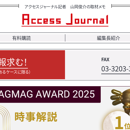
アクセスジャーナル記者 山岡俊介の取材メモ
有料購読
編集長紹介
報求む！
FAX
03-3203-
あるケースに限る）