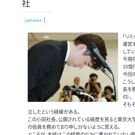
社
yamaoka
「リミ
運営す
して
今現
10
今回
こう
長を
の）。
そもそ
立したという経緯がある。
この小田社長、公開されている経歴を見ると東京大学
の役員を務めており申し分ないように思える。
ところが、本紙はこの経歴のなかに書かれていない