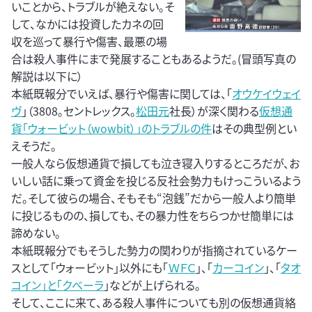
いことから、トラブルが絶えない。そ
して、なかには投資したカネの回
収を巡って暴行や傷害、最悪の場
合は殺人事件にまで発展することもあるようだ。(冒頭写真の
解説は以下に）
本紙既報分でいえば、暴行や傷害に関しては、「
オウケイウェイ
ヴ
」（3808。セントレックス。
松田元
社長）が深く関わる
仮想通
貨「ウォービット（wowbit）」のトラブルの件
はその典型例とい
えそうだ。
一般人なら仮想通貨で損しても泣き寝入りするところだが、お
いしい話に乗って資金を投じる反社会勢力もけっこういるよう
だ。そして彼らの場合、そもそも“泡銭”だから一般人より簡単
に投じるものの、損しても、その暴力性をちらつかせ簡単には
諦めない。
本紙既報分でもそうした勢力の関わりが指摘されているケー
スとして「ウォービット｣以外にも「
ＷＦＣ
」、「
カーコイン
」、｢
タオ
コイン」と「クベーラ
」などが上げられる。
そして、ここに来て、ある殺人事件についても別の仮想通貨絡