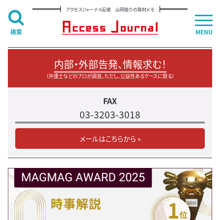
アクセスジャーナル記者 山岡俊介の取材メモ
検索
MENU
内部・外部告発、情報求む！
（弁護士などのプロが調査。ただし、公益性あるケースに限る）
FAX
03-3203-3018
メールはこちらから »