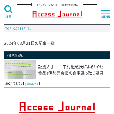
アクセスジャーナル記者 山岡俊介の取材メモ
検索
MENU
TOP
>
2024 8月 21
2024年08月21日の記事一覧
#詐欺（行為）
証拠入手――中村龍道氏による「イセ
食品」伊勢元会長の自宅乗っ取り疑惑
2024/08/21
yamaoka