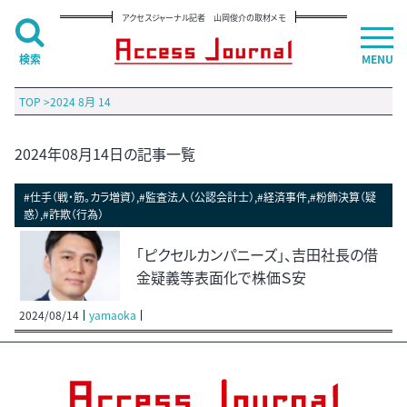
アクセスジャーナル記者 山岡俊介の取材メモ
検索
MENU
TOP
>
2024 8月 14
2024年08月14日の記事一覧
#仕手（戦・筋。カラ増資）,#監査法人（公認会計士）,#経済事件,#粉飾決算（疑
惑）,#詐欺（行為）
「ピクセルカンパニーズ」、吉田社長の借
金疑義等表面化で株価Ｓ安
2024/08/14
yamaoka