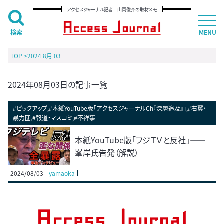
アクセスジャーナル記者 山岡俊介の取材メモ
検索
MENU
TOP
>
2024 8月 03
2024年08月03日の記事一覧
#ピックアップ,#本紙YouTube版「アクセスジャーナルCh『深層追及』」,#右翼・
暴力団,#報道・マスコミ,#不祥事
本紙YouTube版「フジＴＶと反社」――
峯岸氏告発（解説）
2024/08/03
yamaoka