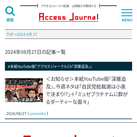
アクセスジャーナル記者 山岡俊介の取材メモ
検索
MENU
TOP
>
2024 8月 27
2024年08月27日の記事一覧
#本紙YouTube版「アクセスジャーナルCh『深層追及』」
＜お知らせ＞本紙YouTube版『深層追
及』、今週ネタは「自民党総裁選は小泉
で決まり!?」＋「ミュゼプラチナムに群が
るダーティーな面々」
2024/08/27
yamaoka