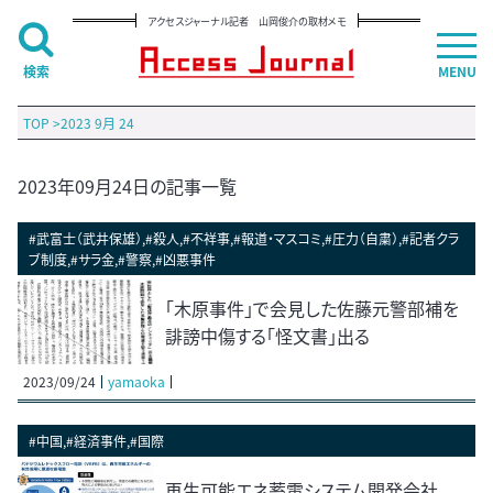
アクセスジャーナル記者 山岡俊介の取材メモ
検索
MENU
TOP
>
2023 9月 24
2023年09月24日の記事一覧
#武富士（武井保雄）,#殺人,#不祥事,#報道・マスコミ,#圧力（自粛）,#記者クラ
ブ制度,#サラ金,#警察,#凶悪事件
「木原事件」で会見した佐藤元警部補を
誹謗中傷する「怪文書」出る
2023/09/24
yamaoka
#中国,#経済事件,#国際
再生可能エネ蓄電システム開発会社