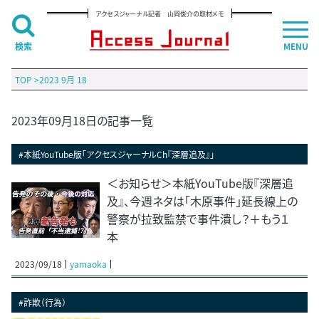
アクセスジャーナル記者 山岡俊介の取材メモ
検索
MENU
TOP
>
2023 9月 18
2023年09月18日の記事一覧
#本紙YouTube版「アクセスジャーナルCh『深層追及』」
＜お知らせ＞本紙YouTube版『深層追
及』、今週ネタは「木原事件」延長線上の
警察が拉致監禁で事件潰し？＋もう１
本
2023/09/18
yamaoka
#詐欺（行為）