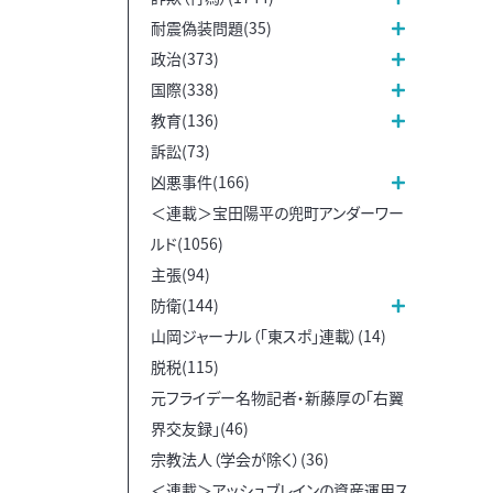
耐震偽装問題(35)
政治(373)
国際(338)
教育(136)
訴訟(73)
凶悪事件(166)
＜連載＞宝田陽平の兜町アンダーワー
ルド(1056)
主張(94)
防衛(144)
山岡ジャーナル（「東スポ」連載）(14)
脱税(115)
元フライデー名物記者・新藤厚の「右翼
界交友録」(46)
宗教法人（学会が除く）(36)
＜連載＞アッシュブレインの資産運用ス