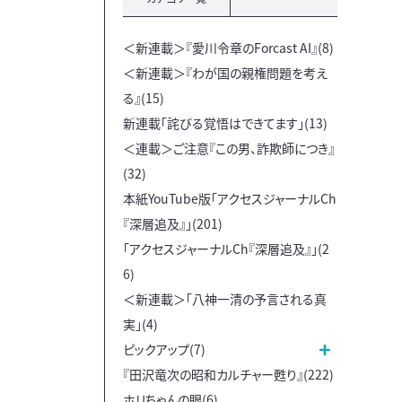
＜新連載＞『愛川令章のForcast AI』(8)
＜新連載＞『わが国の親権問題を考え
る』(15)
新連載「詫びる覚悟はできてます」(13)
＜連載＞ご注意『この男、詐欺師につき』
(32)
本紙YouTube版「アクセスジャーナルCh
『深層追及』」(201)
「アクセスジャーナルCh『深層追及』」(2
6)
＜新連載＞「八神一清の予言される真
実」(4)
ピックアップ(7)
『田沢竜次の昭和カルチャー甦り』(222)
ホリちゃんの眼(6)