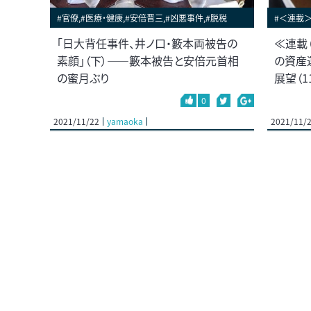
#官僚,#医療・健康,#安倍晋三,#凶悪事件,#脱税
#＜連載
「日大背任事件、井ノ口・籔本両被告の
≪連載
素顔」（下）――籔本被告と安倍元首相
の資産
の蜜月ぶり
展望（1
0
2021/11/22
yamaoka
2021/11/