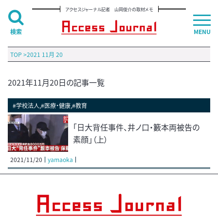
アクセスジャーナル記者 山岡俊介の取材メモ
検索
MENU
TOP
>
2021 11月 20
2021年11月20日の記事一覧
#学校法人,#医療・健康,#教育
「日大背任事件、井ノ口・籔本両被告の
素顔」（上）
2021/11/20
yamaoka