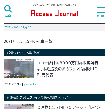
アクセスジャーナル記者 山岡俊介の取材メモ
検索
MENU
TOP
>
2021 11月 15
2021年11月15日の記事一覧
#投資ファンド,#詐欺（行為）
コロナ給付金８０００万円詐取容疑者
は、本紙追及のあのファンド詐欺「ＪＰ
Ｂ」元代表
2021/11/15
yamaoka
#＜連載＞アッシュブレインの資産運用ストラテジー
≪連載（２５７回目）≫アッシュブレイン