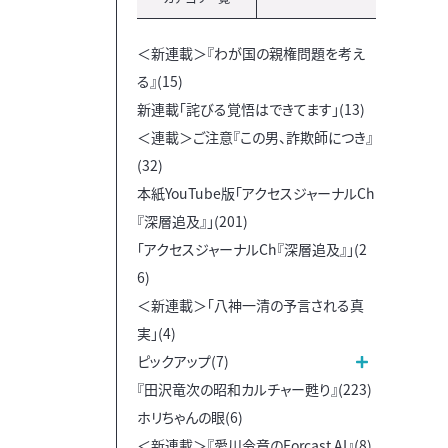
＜新連載＞『わが国の親権問題を考え
る』(15)
新連載「詫びる覚悟はできてます」(13)
＜連載＞ご注意『この男、詐欺師につき』
(32)
本紙YouTube版「アクセスジャーナルCh
『深層追及』」(201)
「アクセスジャーナルCh『深層追及』」(2
6)
＜新連載＞「八神一清の予言される真
実」(4)
ピックアップ(7)
『田沢竜次の昭和カルチャー甦り』(223)
ホリちゃんの眼(6)
＜新連載＞『愛川令章のForcast AI』(8)