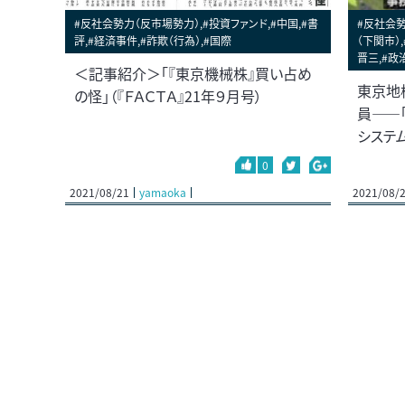
#反社会勢力（反市場勢力）,#投資ファンド,#中国,#書
#反社会勢
評,#経済事件,#詐欺（行為）,#国際
（下関市）
晋三,#政
＜記事紹介＞「『東京機械株』買い占め
東京地
の怪」（『ＦＡＣＴＡ』21年９月号）
員――
システ
0
2021/08/21
yamaoka
2021/08/