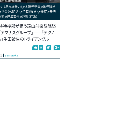
力（反市場勢力）,#太陽光発電,#地元疑惑
,#学会（公明党）,#汚職（疑惑）,#検察,#安倍
治家,#経済事件,#詐欺（行為）
検特捜部が狙う遠山前衆議院議
「アマナスグループ」――「テクノ
ム」生田被告のトライアングル
0
21
yamaoka