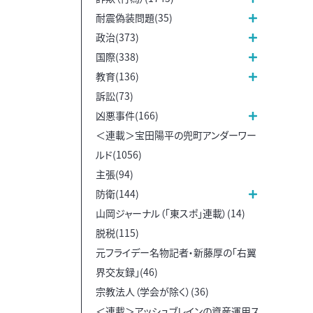
耐震偽装問題(35)
政治(373)
国際(338)
教育(136)
訴訟(73)
凶悪事件(166)
＜連載＞宝田陽平の兜町アンダーワー
ルド(1056)
主張(94)
防衛(144)
山岡ジャーナル（「東スポ」連載）(14)
脱税(115)
元フライデー名物記者・新藤厚の「右翼
界交友録」(46)
宗教法人（学会が除く）(36)
＜連載＞アッシュブレインの資産運用ス