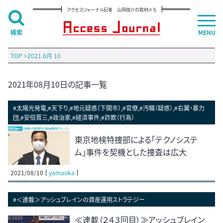
アクセスジャーナル記者 山岡俊介の取材メモ
検索
MENU
TOP
>
2021 8月 10
2021年08月10日の記事一覧
#太陽光発電,#天下り,#地元疑惑（下関市）,#官僚,#汚職（疑惑）,#右翼・暴力
団,#安倍晋三,#政治家,#経済事件,#詐欺（行為）
東京地検特捜部による「テクノシステ
ム」事件を契機とした捜査は広大
2021/08/10
yamaoka
#＜連載＞アッシュブレインの資産運用ストラテジー
≪連載（２４３回目）≫アッシュブレイン