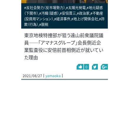
#反社会勢力（反市場勢力）,#太陽光発電,#地元疑惑
（下関市）,#汚職（疑惑）,#安倍晋三,#政治家,#不動産
(投資用マンション）,#経済事件,#地上げ関係会社,#詐
欺（行為）,#脱税
東京地検特捜部が狙う遠山前衆議院議
員――「アマナスグループ」会長側近企
業監査役に安倍前首相側近が就いてい
た理由
0
2021/08/27
yamaoka