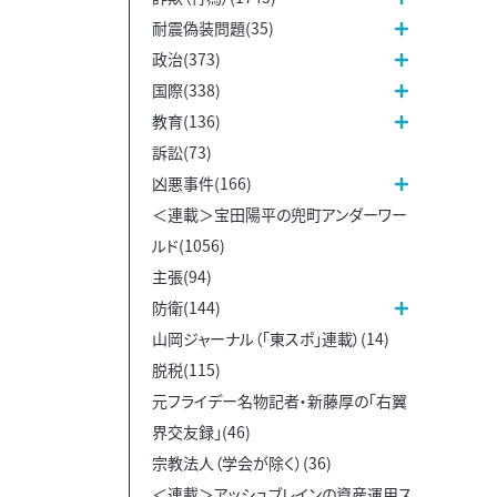
耐震偽装問題(35)
政治(373)
国際(338)
教育(136)
訴訟(73)
凶悪事件(166)
＜連載＞宝田陽平の兜町アンダーワー
ルド(1056)
主張(94)
防衛(144)
山岡ジャーナル（「東スポ」連載）(14)
脱税(115)
元フライデー名物記者・新藤厚の「右翼
界交友録」(46)
宗教法人（学会が除く）(36)
＜連載＞アッシュブレインの資産運用ス