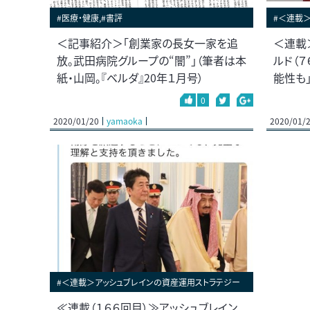
#医療・健康,#書評
#＜連載
＜記事紹介＞「創業家の長女一家を追
＜連載
放。武田病院グループの“闇”」（筆者は本
ルド（
紙・山岡。『ベルダ』20年１月号）
能性も
0
2020/01/20
yamaoka
2020/01/
#＜連載＞アッシュブレインの資産運用ストラテジー
≪連載（１６６回目）≫アッシュブレイン