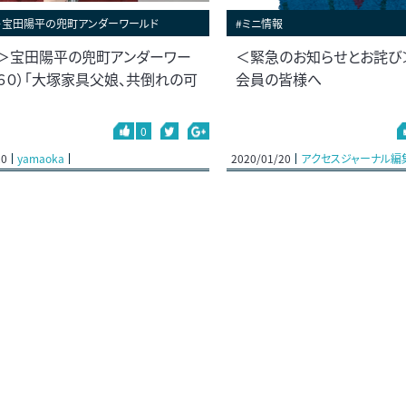
＞宝田陽平の兜町アンダーワールド
#ミニ情報
＞宝田陽平の兜町アンダーワー
＜緊急のお知らせとお詫び
７６０）「大塚家具父娘、共倒れの可
会員の皆様へ
」
0
20
yamaoka
2020/01/20
アクセスジャーナル編