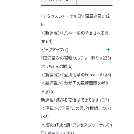
「アクセスジャーナルCh『深層追及』」(2
6)
＜新連載＞「八神一清の予言される真
実」(4)
ピックアップ(7)
『田沢竜次の昭和カルチャー甦り』(223)
ホリちゃんの眼(6)
＜新連載＞『愛川令章のForcast AI』(8)
＜新連載＞『わが国の親権問題を考え
る』(15)
新連載「詫びる覚悟はできてます」(13)
＜連載＞ご注意『この男、詐欺師につき』
(32)
本紙YouTube版「アクセスジャーナルCh
『深層追及』」(201)