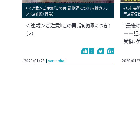
#＜連載＞ご注意『この男、詐欺師につき』,#投資ファ
#反社会勢
ンド,#詐欺（行為）
団,#安倍
＜連載＞ご注意『この男、詐欺師につき』
“最後
（２）
ーー証
受領、
0
2020/01/23
yamaoka
2020/01/