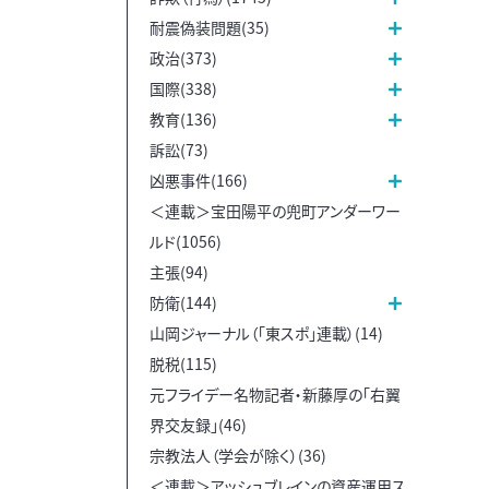
耐震偽装問題(35)
政治(373)
国際(338)
教育(136)
訴訟(73)
凶悪事件(166)
＜連載＞宝田陽平の兜町アンダーワー
ルド(1056)
主張(94)
防衛(144)
山岡ジャーナル（「東スポ」連載）(14)
脱税(115)
元フライデー名物記者・新藤厚の「右翼
界交友録」(46)
宗教法人（学会が除く）(36)
＜連載＞アッシュブレインの資産運用ス