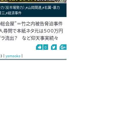
力（反市場勢力）,#山岡関連,#右翼・暴力
晋三,#経済事件
の総会屋”＝竹之内被告脅迫事件
人尋問で本紙ネタ元は５００万円
ゲラ流出？ など仰天事実続々
0
23
yamaoka