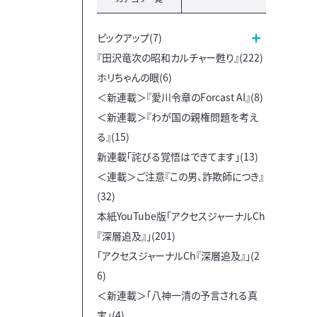
ピックアップ(7)
『田沢竜次の昭和カルチャー甦り』(222)
ホリちゃんの眼(6)
＜新連載＞『愛川令章のForcast AI』(8)
＜新連載＞『わが国の親権問題を考え
る』(15)
新連載「詫びる覚悟はできてます」(13)
＜連載＞ご注意『この男、詐欺師につき』
(32)
本紙YouTube版「アクセスジャーナルCh
『深層追及』」(201)
「アクセスジャーナルCh『深層追及』」(2
6)
＜新連載＞「八神一清の予言される真
実」(4)