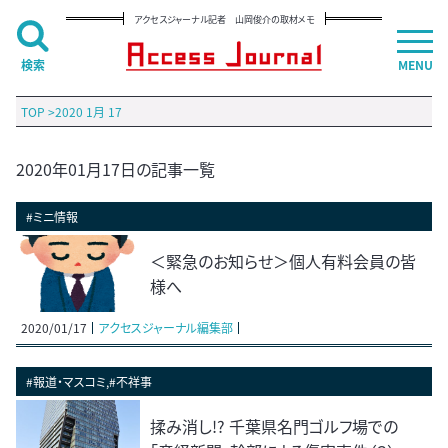
アクセスジャーナル記者 山岡俊介の取材メモ
検索
MENU
TOP
>
2020 1月 17
2020年01月17日の記事一覧
#ミニ情報
＜緊急のお知らせ＞個人有料会員の皆
様へ
2020/01/17
アクセスジャーナル編集部
#報道・マスコミ,#不祥事
揉み消し!? 千葉県名門ゴルフ場での