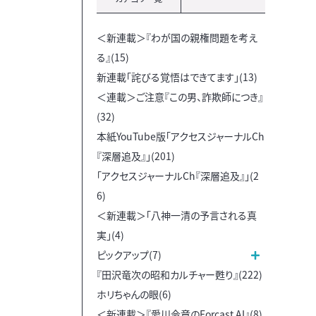
＜新連載＞『わが国の親権問題を考え
る』(15)
新連載「詫びる覚悟はできてます」(13)
＜連載＞ご注意『この男、詐欺師につき』
(32)
本紙YouTube版「アクセスジャーナルCh
『深層追及』」(201)
「アクセスジャーナルCh『深層追及』」(2
6)
＜新連載＞「八神一清の予言される真
実」(4)
ピックアップ(7)
『田沢竜次の昭和カルチャー甦り』(222)
ホリちゃんの眼(6)
＜新連載＞『愛川令章のForcast AI』(8)