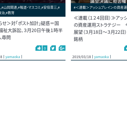
,#山岡関連,#報道・マスコミ,#安倍晋三,#
#＜連載＞アッシュブレインの資産運
政治,#教育
≪連載（１２４回目）≫アッ
らせ＞対「ポスト加計」疑惑＝国
の資産運用ストラテジー 
福祉大訴訟、３月20日午後１時半
展望（３月18日～３月22日
人尋問
銘柄
0
18
yamaoka
2019/03/18
yamaoka