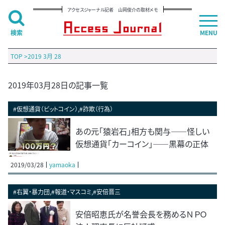
アクセスジャーナル記者 山岡俊介の取材メモ
検索
MENU
TOP
>
2019 3月 28
2019年03月28日の記事一覧
#仮想通貨（ビットコイン）,#詐欺（行為）
あの元「猿岩石」相方も関与――怪しい
仮想通貨「カーコイン」――黒幕の正体
2019/03/28
yamaoka
#右翼・暴力団,#報道・マスコミ,#安倍晋三
安倍昭恵氏が名誉会長を務めるＮＰＯ