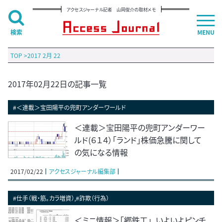
アクセスジャーナル記者 山岡俊介の取材メモ
検索
MENU
TOP
>
2017 2月 22
2017年02月22日の記事一覧
#＜連載＞宝田陽平の兜町アンダーワールド
＜連載＞宝田陽平の兜町アンダーワー
ルド(６１４）「ランド」株価急騰に関して
の気になる情報
2017/02/22
アクセスジャーナル編集部
#仕手（戦・筋。カラ増資）,#詐欺（行為）
＜ミニ情報＞「郷鉄工」、いよいよピンチ