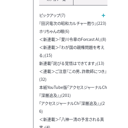
ピックアップ(7)
『田沢竜次の昭和カルチャー甦り』(223)
ホリちゃんの眼(6)
＜新連載＞『愛川令章のForcast AI』(8)
＜新連載＞『わが国の親権問題を考え
る』(15)
新連載「詫びる覚悟はできてます」(13)
＜連載＞ご注意『この男、詐欺師につき』
(32)
本紙YouTube版「アクセスジャーナルCh
『深層追及』」(201)
「アクセスジャーナルCh『深層追及』」(2
6)
＜新連載＞「八神一清の予言される真
実」(4)