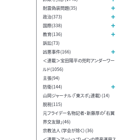
耐震偽装問題(35)
政治(373)
国際(338)
教育(136)
訴訟(73)
凶悪事件(166)
＜連載＞宝田陽平の兜町アンダーワー
ルド(1056)
主張(94)
防衛(144)
山岡ジャーナル（「東スポ」連載）(14)
脱税(115)
元フライデー名物記者・新藤厚の「右翼
界交友録」(46)
宗教法人（学会が除く）(36)
＜連載＞アッシュブレインの資産運用ス