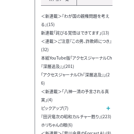
＜新連載＞『わが国の親権問題を考え
る』(15)
新連載「詫びる覚悟はできてます」(13)
＜連載＞ご注意『この男、詐欺師につき』
(32)
本紙YouTube版「アクセスジャーナルCh
『深層追及』」(201)
「アクセスジャーナルCh『深層追及』」(2
6)
＜新連載＞「八神一清の予言される真
実」(4)
ピックアップ(7)
『田沢竜次の昭和カルチャー甦り』(223)
ホリちゃんの眼(6)
＜新連載＞『愛川令章のForcast AI』(8)