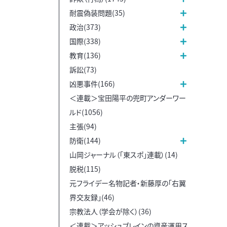
耐震偽装問題(35)
政治(373)
国際(338)
教育(136)
訴訟(73)
凶悪事件(166)
＜連載＞宝田陽平の兜町アンダーワー
ルド(1056)
主張(94)
防衛(144)
山岡ジャーナル（「東スポ」連載）(14)
脱税(115)
元フライデー名物記者・新藤厚の「右翼
界交友録」(46)
宗教法人（学会が除く）(36)
＜連載＞アッシュブレインの資産運用ス